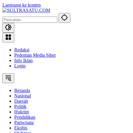
Langsung ke konten
Redaksi
Pedoman Media Siber
Info Iklan
Login
Beranda
Nasional
Daerah
Politik
Hukrim
Pendidikan
Pariwisata
Ekobis