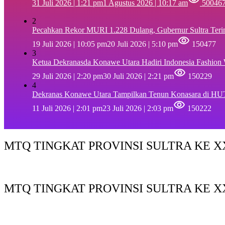
31 Juli 2026 | 1:21 pm
1 Agustus 2026 | 10:17 am
50046
2
Pecahkan Rekor MURI 1.228 Dulang, Gubernur Sultra Ter
19 Juli 2026 | 10:05 pm
20 Juli 2026 | 5:10 pm
150477
3
Ketua Dekranasda Konawe Utara Hadiri Indonesia Fashion
29 Juli 2026 | 2:20 pm
30 Juli 2026 | 2:21 pm
150229
4
Dekranas Konawe Utara Tampilkan Tenun Konasara di HU
11 Juli 2026 | 2:01 pm
23 Juli 2026 | 2:03 pm
150222
MTQ TINGKAT PROVINSI SULTRA KE XX
MTQ TINGKAT PROVINSI SULTRA KE X