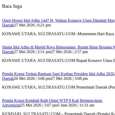
Baca Juga
Open House Idul Adha 1447 H, Wabup Konawe Utara Dipadati Mas
Daerah
27 Mei 2026 | 6:21 pm
KONAWE UTARA, SULTRASATU.COM -Momentum Hari Raya I
Shalat Idul Adha di Masjid Raya Babussalam, Bupati Ikbar Besama
Daerah
27 Mei 2026 | 2:51 pm
27 Mei 2026 | 2:57 pm
KONAWE UTARA -SULTRASATU.COM Bupati Konawe Utara (K
Pemda Konut Terima Bantuan Sapi Kurban Presiden Idul Adha 2026,
Daerah
26 Mei 2026 | 3:06 pm
27 Mei 2026 | 3:08 pm
KONAWE UTARA, SULTRASATU.COM Pemerintah Daerah (Pem
Pemda Konut Kembali Raih Opini WTP 9 Kali Berturut-turut
Advertorial
25 Mei 2026 | 5:07 pm
5 Juni 2026 | 11:31 am
KENDARI, SULTRASATU.COM – Pemerintah Daerah (Pemda) K