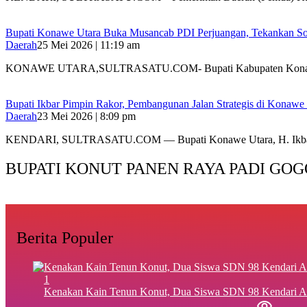
Bupati Konawe Utara Buka Musancab PDI Perjuangan, Tekankan Sol
Daerah
25 Mei 2026 | 11:19 am
KONAWE UTARA,SULTRASATU.COM- Bupati Kabupaten Konawe
Bupati Ikbar Pimpin Rakor, Pembangunan Jalan Strategis di Konawe 
Daerah
23 Mei 2026 | 8:09 pm
KENDARI, SULTRASATU.COM — Bupati Konawe Utara, H. Ikb
BUPATI KONUT PANEN RAYA PADI GOG
Berita Populer
1
‎Kenakan Kain Tenun Konut, Dua Siswa SDN 98 Kendari A