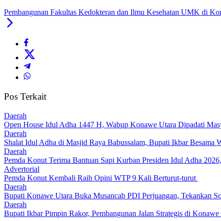
Pembangunan Fakultas Kedokteran dan Ilmu Kesehatan UMK di Kon
Pos Terkait
Daerah
Open House Idul Adha 1447 H, Wabup Konawe Utara Dipadati Mas
Daerah
Shalat Idul Adha di Masjid Raya Babussalam, Bupati Ikbar Besama
Daerah
Pemda Konut Terima Bantuan Sapi Kurban Presiden Idul Adha 2026,
Advertorial
Pemda Konut Kembali Raih Opini WTP 9 Kali Berturut-turut
Daerah
Bupati Konawe Utara Buka Musancab PDI Perjuangan, Tekankan Sol
Daerah
Bupati Ikbar Pimpin Rakor, Pembangunan Jalan Strategis di Konawe 