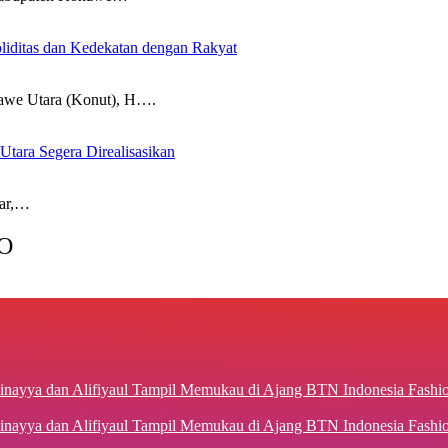
iditas dan Kedekatan dengan Rakyat
 Utara (Konut), H….
Utara Segera Direalisasikan
ar,…
O
inayya dan Alifiyaul Tampil Memukau di Ajang BTN Indonesia Fash