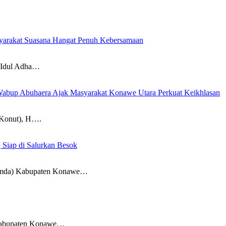
yarakat Suasana Hangat Penuh Kebersamaan
dul Adha…
 Wabup Abuhaera Ajak Masyarakat Konawe Utara Perkuat Keikhlasan
onut), H….
 Siap di Salurkan Besok
da) Kabupaten Konawe…
abupaten Konawe…