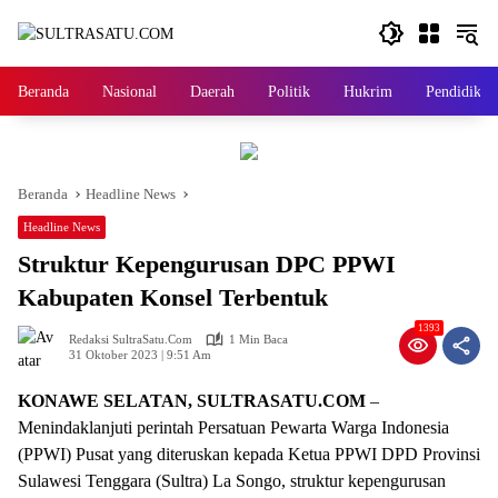
Langsung
ke
konten
Beranda
Nasional
Daerah
Politik
Hukrim
Pendidikan
Beranda
Headline News
Headline News
Struktur Kepengurusan DPC PPWI
Kabupaten Konsel Terbentuk
1393
Redaksi SultraSatu.Com
1 Min Baca
31 Oktober 2023 | 9:51 Am
KONAWE SELATAN, SULTRASATU.COM
–
Menindaklanjuti perintah Persatuan Pewarta Warga Indonesia
(PPWI) Pusat yang diteruskan kepada Ketua PPWI DPD Provinsi
Sulawesi Tenggara (Sultra) La Songo, struktur kepengurusan