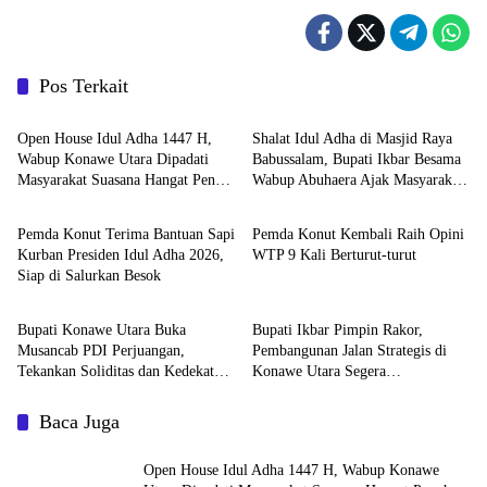
Pos Terkait
Daerah
Daerah
Open House Idul Adha 1447 H,
Shalat Idul Adha di Masjid Raya
Wabup Konawe Utara Dipadati
Babussalam, Bupati Ikbar Besama
Masyarakat Suasana Hangat Penuh
Wabup Abuhaera Ajak Masyarakat
Daerah
Advertorial
Kebersamaan
Konawe Utara Perkuat Keikhlasan
Pemda Konut Terima Bantuan Sapi
Pemda Konut Kembali Raih Opini
Kurban Presiden Idul Adha 2026,
WTP 9 Kali Berturut-turut
Siap di Salurkan Besok
Daerah
Daerah
Bupati Konawe Utara Buka
Bupati Ikbar Pimpin Rakor,
Musancab PDI Perjuangan,
Pembangunan Jalan Strategis di
Tekankan Soliditas dan Kedekatan
Konawe Utara Segera
dengan Rakyat
Direalisasikan
Baca Juga
Open House Idul Adha 1447 H, Wabup Konawe