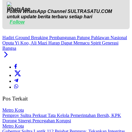
Follow WhatsApp Channel
SULTRASATU.COM
untuk update berita terbaru setiap hari
Follow
Hadiri Ground Breaking Pembangunan Patung Pahlawan Nasional
Oputa Yi Koo, Ali Mazi Harap Dapat Memacu Spirit Generasi
Bangsa
Pos Terkait
Metro Kota
Pemprov Sultra Perkuat Tata Kelola Pemerintahan Bersih, KPK
Dorong Sinergi Pencegahan Korupsi
Metro Kota
Gubernur Sultra Lantik 112 Pejabat Pemprov, Tekankan Integritas