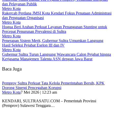
dan Pelayanan Publik
Metro Kota
Rakercab Perdana JMSI Kota Kendari Fokus Penataan Administrasi
dan Penguatan Organisasi
Metro Kota
Hugua Beri Arahan Perkuat Layanan Penanganan Stunting untuk
Percepat Penurunan Prevalensi di Sultra
Metro Kota
Penerapan Sistem Merit, Gubernur Sultra Umumkan Langsung
Hasil Seleksi Pejabat Eselon III dan IV
Metro Kota
Gubernur Sultra Turun Langsung Wawancara Calon Pejabat hingga
Kerjasama Manajemen Talenta ASN dengan Jawa Barat
Baca Juga
Pemprov Sultra Perkuat Tata Kelola Pemerintahan Bersih, KPK
Dorong Sinergi Pencegahan Korupsi
Metro Kota
7 Mei 2026 | 12:23 am
KENDARI, SULTRASATU.COM – Pemerintah Provinsi
(Pemprov) Sulawesi Tenggara…