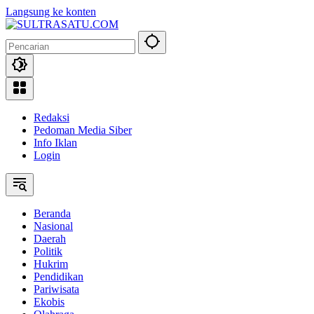
Langsung ke konten
Redaksi
Pedoman Media Siber
Info Iklan
Login
Beranda
Nasional
Daerah
Politik
Hukrim
Pendidikan
Pariwisata
Ekobis