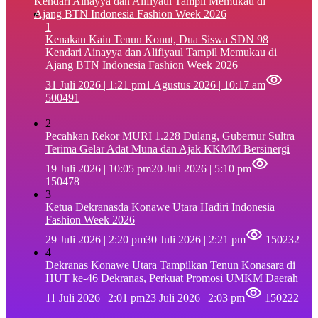
1
‎Kenakan Kain Tenun Konut, Dua Siswa SDN 98
Kendari Ainayya dan Alifiyaul Tampil Memukau di
Ajang BTN Indonesia Fashion Week 2026
31 Juli 2026 | 1:21 pm
1 Agustus 2026 | 10:17 am
500491
2
Pecahkan Rekor MURI 1.228 Dulang, Gubernur Sultra
Terima Gelar Adat Muna dan Ajak KKMM Bersinergi
19 Juli 2026 | 10:05 pm
20 Juli 2026 | 5:10 pm
150478
3
Ketua Dekranasda Konawe Utara Hadiri Indonesia
Fashion Week 2026
29 Juli 2026 | 2:20 pm
30 Juli 2026 | 2:21 pm
150232
4
Dekranas Konawe Utara Tampilkan Tenun Konasara di
HUT ke-46 Dekranas, Perkuat Promosi UMKM Daerah
11 Juli 2026 | 2:01 pm
23 Juli 2026 | 2:03 pm
150222