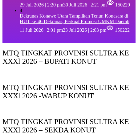
29 Juli 2026 | 2:20 pm
30 Juli 2026 | 2:21 pm
150229
4
Dekranas Konawe Utara Tampilkan Tenun Konasara di
HUT ke-46 Dekranas, Perkuat Promosi UMKM Daerah
11 Juli 2026 | 2:01 pm
23 Juli 2026 | 2:03 pm
150222
MTQ TINGKAT PROVINSI SULTRA KE
XXXl 2026 – BUPATI KONUT
MTQ TINGKAT PROVINSI SULTRA KE
XXXl 2026 -WABUP KONUT
MTQ TINGKAT PROVINSI SULTRA KE
XXXl 2026 – SEKDA KONUT