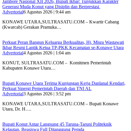
Jambore Nasional XII 2026, Bupati Ikbar: Tunjukkan Karakter
Generasi Muda Konut yang Disiplin dan Berprestasi ‎
Advertorial
6 Agustus 2026 | 9:44 am
KONAWE UTARA,SULTRASATU.COM – Kwartir Cabang
(Kwarcab) Gerakan Pramuka…
‎Perkuat Peran Bangun Keluarga Berkualitas, Hj. Misra Wastawati
Ikbar Resmi Lantik Ketua TP-PKK Kecamatan se-Konawe Utara
Advertorial
4 Agustus 2026 | 1:04 am
‎KONUT, SULTRASATU.COM – Komitmen Pemerintah
Kabupaten Konawe Utara…
Bupati Konawe Utara Terima Kunjungan Kerja Danlanal Kendari,
Perkuat Sinergi Pemerintah Daerah dan TNI AL
Advertorial
3 Agustus 2026 | 3:52 pm
‎KONAWE UTARA,SULTRASATU.COM – Bupati Konawe
Utara, Dr. H….
Bupati Konut Antar Langsung 45 Taruna-Taruni Politeknik
Kelautan, Beasiswa Full Ditanggung Pemda