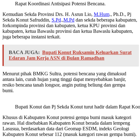
Rapat Koordinasi Antisipasi Potensi Bencana.
Kemudian Sekda Provinsi Drs. H. Asrun Lio,
M.Hum
., Ph.D., Pj
Sekda Konut Safruddin,
S.Pd
.,
M.Pd
dan sekda beberapa kabupaten,
forkompinda provinsi dan kabupaten, ketua KPU provinsi dan
kabupaten, ketua Bawaslu provinsi dan ketua Bawaslu kabupaten,
juga beberapa instansi terkait.
BACA JUGA:
Bupati Konut Ruksamin Keluarkan Surat
Edaran Jam Kerja ASN di Bulan Ramadhan
Menurut pihak BMKG Sultra, potensi bencana yang dimaksud
antara lain, curah hujan yang tinggi dapat menyebabkan banjir,
resiko bencana tanah longsor, angin puting beliung dan gempa
bumi.
Bupati Konut dan Pj Sekda Konut turut hadir dalam Rapat Koor
Khusus di Kabupaten Konut potensi gempa bumi masuk kategori
rawan. Hal disebabkan Kabupaten Konut berada dalam lempeng
Lasusua, berdasarkan data dari Geomap ESDM, indeks Geologi
Kabupaten Konut sebesar 112 (masuk kategori rawan gempa bumi).