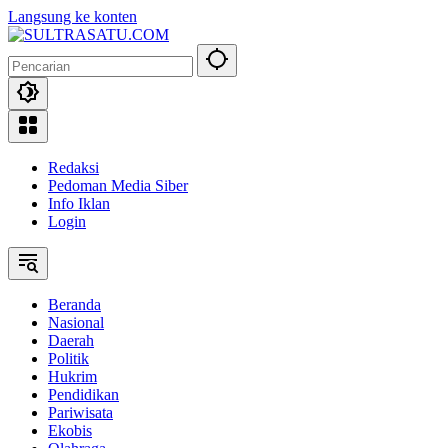
Langsung ke konten
Redaksi
Pedoman Media Siber
Info Iklan
Login
Beranda
Nasional
Daerah
Politik
Hukrim
Pendidikan
Pariwisata
Ekobis