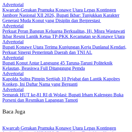
Advertorial
‎Kwarcab Gerakan Pramuka Konawe Utara Lepas Kontingen
Jambore Nasional XII 2026, Bupati Ikbar: Tunjukkan Karakter
Generasi Muda Konut yang Disiplin dan Berprestasi ‎
Advertorial
‎Perkuat Peran Bangun Keluarga Berkualitas, Hj. Misra Wastawati
Ikbar Resmi Lantik Ketua TP-PKK Kecamatan se-Konawe Utara
Advertorial
Bupati Konawe Utara Terima Kunjungan Kerja Danlanal Kendari,
Perkuat Sinergi Pemerintah Daerah dan TNI AL
Advertorial
Bupati Konut Antar Langsung 45 Taruna-Taruni Politeknik
Kelautan, Beasiswa Full Ditanggung Pemda
Advertorial
‎Kapolda Sultra Pimpin Sertijab 10 Pejabat dan Lantik Kapolres
Konkep, Ini Daftar Nama yang Berganti
Advertorial
Semarak HUT ke-81 RI di Wolasi: Bupati Irham Kalenggo Buka
Porseni dan Resmikan Lapangan Tamoti
Baca Juga
‎Kwarcab Gerakan Pramuka Konawe Utara Lepas Kontingen