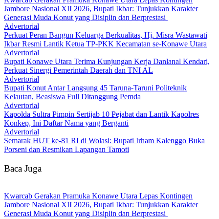
Jambore Nasional XII 2026, Bupati Ikbar: Tunjukkan Karakter
Generasi Muda Konut yang Disiplin dan Berprestasi ‎
Advertorial
‎Perkuat Peran Bangun Keluarga Berkualitas, Hj. Misra Wastawati
Ikbar Resmi Lantik Ketua TP-PKK Kecamatan se-Konawe Utara
Advertorial
Bupati Konawe Utara Terima Kunjungan Kerja Danlanal Kendari,
Perkuat Sinergi Pemerintah Daerah dan TNI AL
Advertorial
Bupati Konut Antar Langsung 45 Taruna-Taruni Politeknik
Kelautan, Beasiswa Full Ditanggung Pemda
Advertorial
‎Kapolda Sultra Pimpin Sertijab 10 Pejabat dan Lantik Kapolres
Konkep, Ini Daftar Nama yang Berganti
Advertorial
Semarak HUT ke-81 RI di Wolasi: Bupati Irham Kalenggo Buka
Porseni dan Resmikan Lapangan Tamoti
Baca Juga
‎Kwarcab Gerakan Pramuka Konawe Utara Lepas Kontingen
Jambore Nasional XII 2026, Bupati Ikbar: Tunjukkan Karakter
Generasi Muda Konut yang Disiplin dan Berprestasi ‎