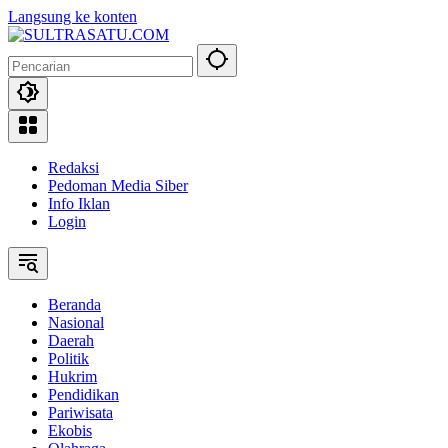
Langsung ke konten
Redaksi
Pedoman Media Siber
Info Iklan
Login
Beranda
Nasional
Daerah
Politik
Hukrim
Pendidikan
Pariwisata
Ekobis