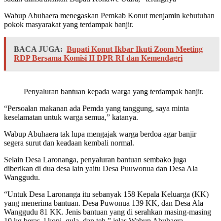
Wabup Abuhaera menegaskan Pemkab Konut menjamin kebutuhan
pokok masyarakat yang terdampak banjir.
BACA JUGA:
Bupati Konut Ikbar Ikuti Zoom Meeting
RDP Bersama Komisi II DPR RI dan Kemendagri
Penyaluran bantuan kepada warga yang terdampak banjir.
“Persoalan makanan ada Pemda yang tanggung, saya minta
keselamatan untuk warga semua,” katanya.
Wabup Abuhaera tak lupa mengajak warga berdoa agar banjir
segera surut dan keadaan kembali normal.
Selain Desa Laronanga, penyaluran bantuan sembako juga
diberikan di dua desa lain yaitu Desa Puuwonua dan Desa Ala
Wanggudu.
“Untuk Desa Laronanga itu sebanyak 158 Kepala Keluarga (KK)
yang menerima bantuan. Desa Puwonua 139 KK, dan Desa Ala
Wanggudu 81 KK. Jenis bantuan yang di serahkan masing-masing
10 kg beras, l kopi, gula, dan teh,” jelas Wabup Abuhaera.