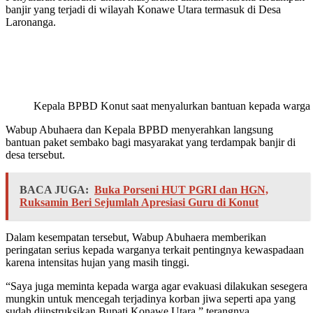
banjir yang terjadi di wilayah Konawe Utara termasuk di Desa
Laronanga.
Kepala BPBD Konut saat menyalurkan bantuan kepada warga y
Wabup Abuhaera dan Kepala BPBD menyerahkan langsung
bantuan paket sembako bagi masyarakat yang terdampak banjir di
desa tersebut.
BACA JUGA:
Buka Porseni HUT PGRI dan HGN,
Ruksamin Beri Sejumlah Apresiasi Guru di Konut
Dalam kesempatan tersebut, Wabup Abuhaera memberikan
peringatan serius kepada warganya terkait pentingnya kewaspadaan
karena intensitas hujan yang masih tinggi.
“Saya juga meminta kepada warga agar evakuasi dilakukan sesegera
mungkin untuk mencegah terjadinya korban jiwa seperti apa yang
sudah diinstruksikan Bupati Konawe Utara,” terangnya