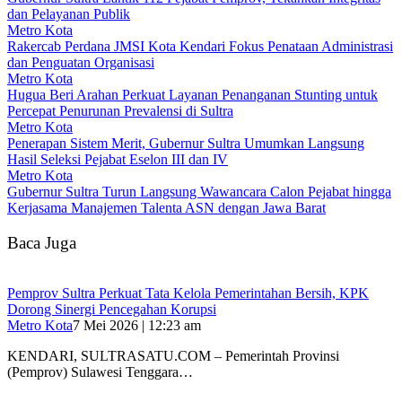
dan Pelayanan Publik
Metro Kota
Rakercab Perdana JMSI Kota Kendari Fokus Penataan Administrasi
dan Penguatan Organisasi
Metro Kota
Hugua Beri Arahan Perkuat Layanan Penanganan Stunting untuk
Percepat Penurunan Prevalensi di Sultra
Metro Kota
Penerapan Sistem Merit, Gubernur Sultra Umumkan Langsung
Hasil Seleksi Pejabat Eselon III dan IV
Metro Kota
Gubernur Sultra Turun Langsung Wawancara Calon Pejabat hingga
Kerjasama Manajemen Talenta ASN dengan Jawa Barat
Baca Juga
Pemprov Sultra Perkuat Tata Kelola Pemerintahan Bersih, KPK
Dorong Sinergi Pencegahan Korupsi
Metro Kota
7 Mei 2026 | 12:23 am
KENDARI, SULTRASATU.COM – Pemerintah Provinsi
(Pemprov) Sulawesi Tenggara…