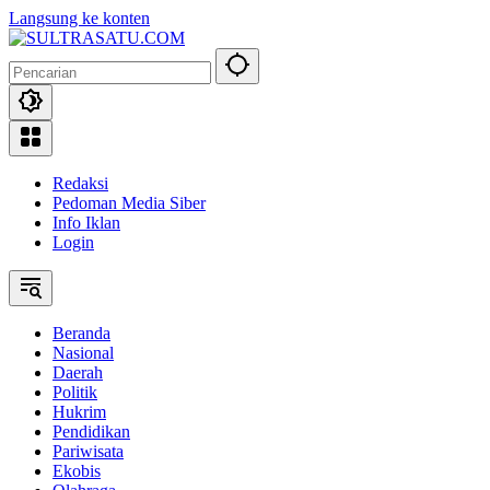
Langsung ke konten
Redaksi
Pedoman Media Siber
Info Iklan
Login
Beranda
Nasional
Daerah
Politik
Hukrim
Pendidikan
Pariwisata
Ekobis