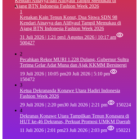
1
‎Kenakan Kain Tenun Konut, Dua Siswa SDN 98
Kendari Ainayya dan Alifiyaul Tampil Memukau di
Ajang BTN Indonesia Fashion Week 2026
31 Juli 2026 | 1:21 pm
1 Agustus 2026 | 10:17 am
500427
2
Pecahkan Rekor MURI 1.228 Dulang, Gubernur Sultra
Terima Gelar Adat Muna dan Ajak KKMM Bersinergi
19 Juli 2026 | 10:05 pm
20 Juli 2026 | 5:10 pm
150472
3
Ketua Dekranasda Konawe Utara Hadiri Indonesia
Fashion Week 2026
29 Juli 2026 | 2:20 pm
30 Juli 2026 | 2:21 pm
150224
4
Dekranas Konawe Utara Tampilkan Tenun Konasara di
HUT ke-46 Dekranas, Perkuat Promosi UMKM Daerah
11 Juli 2026 | 2:01 pm
23 Juli 2026 | 2:03 pm
150221