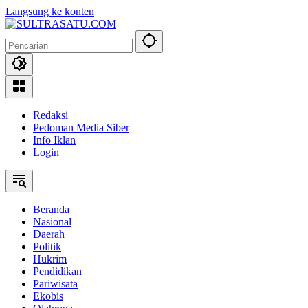
Langsung ke konten
Redaksi
Pedoman Media Siber
Info Iklan
Login
Beranda
Nasional
Daerah
Politik
Hukrim
Pendidikan
Pariwisata
Ekobis