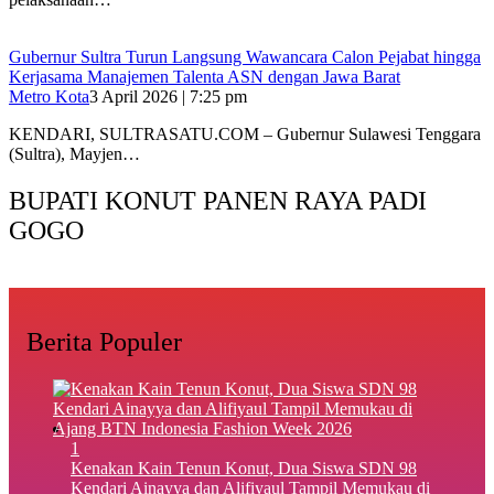
Gubernur Sultra Turun Langsung Wawancara Calon Pejabat hingga
Kerjasama Manajemen Talenta ASN dengan Jawa Barat
Metro Kota
3 April 2026 | 7:25 pm
KENDARI, SULTRASATU.COM – Gubernur Sulawesi Tenggara
(Sultra), Mayjen…
BUPATI KONUT PANEN RAYA PADI
GOGO
Berita Populer
1
‎Kenakan Kain Tenun Konut, Dua Siswa SDN 98
Kendari Ainayya dan Alifiyaul Tampil Memukau di