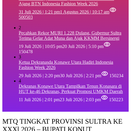
Ajang BTN Indonesia Fashion Week 2026
31 Juli 2026 | 1:21 pm
1 Agustus 2026 | 10:17 am
500503
2
Pecahkan Rekor MURI 1.228 Dulang, Gubernur Sultra
Terima Gelar Adat Muna dan Ajak KKMM Bersinergi
19 Juli 2026 | 10:05 pm
20 Juli 2026 | 5:10 pm
150478
3
Ketua Dekranasda Konawe Utara Hadiri Indonesia
Fashion Week 2026
29 Juli 2026 | 2:20 pm
30 Juli 2026 | 2:21 pm
150234
4
Dekranas Konawe Utara Tampilkan Tenun Konasara di
HUT ke-46 Dekranas, Perkuat Promosi UMKM Daerah
11 Juli 2026 | 2:01 pm
23 Juli 2026 | 2:03 pm
150223
MTQ TINGKAT PROVINSI SULTRA KE
XXXl 2026 – BUPATI KONUT