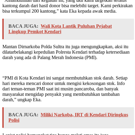
“Alhamdulillah dari kegiatan ini, yang tadi kami targetkan seratus
kantong darah dari hasil donor bisa melebihi target. Kami perkirakan
bisa terkumpul 200 kantong,” kata Eka kepada awak media.
BACA JUGA:
Wali Kota Lantik Puluhan Pejabat
Lingkup Pemkot Kendari
Mantan Dirnarkoba Polda Sultra itu juga mengungkapkan, aksi itu
dilatarbelakangi kepedulian Polresta Kendari terhadap ketersediaan
darah yang ada di Palang Merah Indonesia (PMI).
“PMI di Kota Kendari ini sangat membutuhkan stok darah. Setiap
hari mereka mencari donor untuk mengisi kekosongan stok. Info
dari teman-teman PMI saat ini musim pancaroba, dan banyak
masyarakat mengidap penyakit yang membutuhkan tambahan
darah,” ungkap Eka.
BACA JUGA:
Miliki Narkoba, IRT di Kendari Diringkus
Polisi