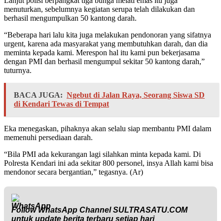
Lanjut polisi berpangkat tiga bunga melati emas itu juga
menuturkan, sebelumnya kegiatan serupa telah dilakukan dan
berhasil mengumpulkan 50 kantong darah.
“Beberapa hari lalu kita juga melakukan pendonoran yang sifatnya
urgent, karena ada masyarakat yang membutuhkan darah, dan dia
meminta kepada kami. Merespon hal itu kami pun bekerjasama
dengan PMI dan berhasil mengumpul sekitar 50 kantong darah,”
tuturnya.
BACA JUGA:
Ngebut di Jalan Raya, Seorang Siswa SD
di Kendari Tewas di Tempat
Eka menegaskan, pihaknya akan selalu siap membantu PMI dalam
memenuhi persediaan darah.
“Bila PMI ada kekurangan lagi silahkan minta kepada kami. Di
Polresta Kendari ini ada sekitar 800 personel, insya Allah kami bisa
mendonor secara bergantian,” tegasnya. (Ar)
Follow WhatsApp Channel
SULTRASATU.COM
untuk update berita terbaru setiap hari