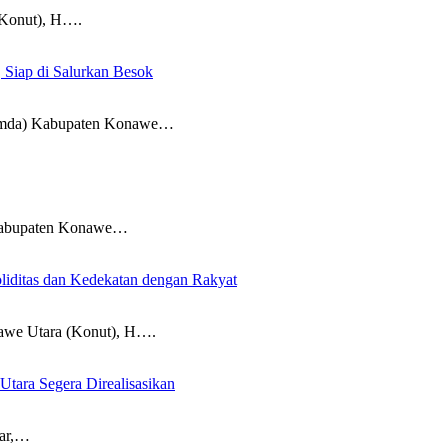
onut), H….
 Siap di Salurkan Besok
da) Kabupaten Konawe…
abupaten Konawe…
iditas dan Kedekatan dengan Rakyat
 Utara (Konut), H….
Utara Segera Direalisasikan
ar,…