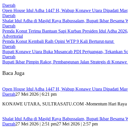
Daerah
Open House Idul Adha 1447 H, Wabup Konawe Utara Dipadati Mas
Daerah
Shalat Idul Adha di Masjid Raya Babussalam, Bupati Ikbar Besama
Daerah
Pemda Konut Terima Bantuan Sapi Kurban Presiden Idul Adha 2026,
Advertorial
Pemda Konut Kembali Raih Opini WTP 9 Kali Berturut-turut
Daerah
Bupati Konawe Utara Buka Musancab PDI Perjuangan, Tekankan Sol
Daerah
Bupati Ikbar Pimpin Rakor, Pembangunan Jalan Strategis di Konawe 
Baca Juga
Open House Idul Adha 1447 H, Wabup Konawe Utara Dipadati Mas
Daerah
27 Mei 2026 | 6:21 pm
KONAWE UTARA, SULTRASATU.COM -Momentum Hari Raya I
Shalat Idul Adha di Masjid Raya Babussalam, Bupati Ikbar Besama
Daerah
27 Mei 2026 | 2:51 pm
27 Mei 2026 | 2:57 pm