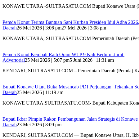
KONAWE UTARA -SULTRASATU.COM Bupati Konawe Utara (K
Pemda Konut Terima Bantuan Sapi Kurban Presiden Idul Adha 2026,
Daerah
26 Mei 2026 | 3:06 pm
27 Mei 2026 | 3:08 pm
KONAWE UTARA, SULTRASATU.COM Pemerintah Daerah (Pem
Pemda Konut Kembali Raih Opini WTP 9 Kali Berturut-turut
Advertorial
25 Mei 2026 | 5:07 pm
5 Juni 2026 | 11:31 am
KENDARI, SULTRASATU.COM – Pemerintah Daerah (Pemda) K
Bupati Konawe Utara Buka Musancab PDI Perjuangan, Tekankan Sol
Daerah
25 Mei 2026 | 11:19 am
KONAWE UTARA,SULTRASATU.COM- Bupati Kabupaten Konawe
Bupati Ikbar Pimpin Rakor, Pembangunan Jalan Strategis di Konawe 
Daerah
23 Mei 2026 | 8:09 pm
KENDARI, SULTRASATU.COM — Bupati Konawe Utara, H. Ikb