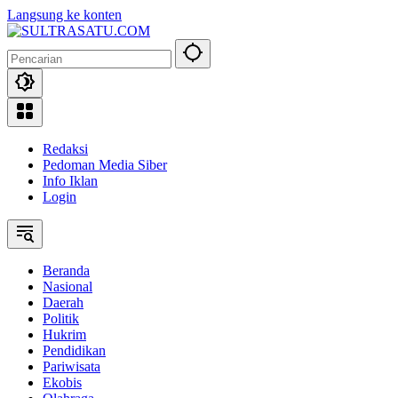
Langsung ke konten
Redaksi
Pedoman Media Siber
Info Iklan
Login
Beranda
Nasional
Daerah
Politik
Hukrim
Pendidikan
Pariwisata
Ekobis