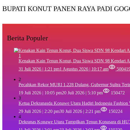
BUPATI KONUT PANEN RAYA PADI GOG
Berita Populer
1
‎Kenakan Kain Tenun Konut, Dua Siswa SDN 98 Kendari A
31 Juli 2026 | 1:21 pm
1 Agustus 2026 | 10:17 am
50041
2
Pecahkan Rekor MURI 1.228 Dulang, Gubernur Sultra Ter
19 Juli 2026 | 10:05 pm
20 Juli 2026 | 5:10 pm
150472
3
Ketua Dekranasda Konawe Utara Hadiri Indonesia Fashion
29 Juli 2026 | 2:20 pm
30 Juli 2026 | 2:21 pm
150224
4
Dekranas Konawe Utara Tampilkan Tenun Konasara di HU
11 Juli 2026 | 2:01 pm
23 Juli 2026 | 2:03 pm
150220