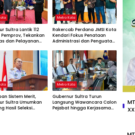
Kota
Metro Kota
r Sultra Lantik 112
Rakercab Perdana JMSI Kota
t Pemprov, Tekankan
Kendari Fokus Penataan
tas dan Pelayanan
Administrasi dan Penguatan
Organisasi
Kota
Metro Kota
an Sistem Merit,
Gubernur Sultra Turun
MT
ur Sultra Umumkan
Langsung Wawancara Calon
g Hasil Seleksi
Pejabat hingga Kerjasama
XX
 Eselon III dan IV
Manajemen Talenta ASN
dengan Jawa Barat
MT