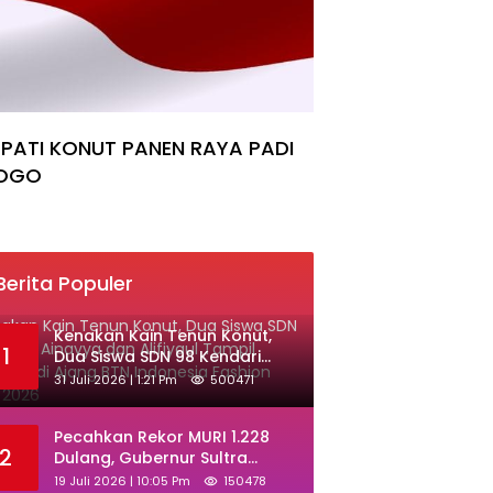
PATI KONUT PANEN RAYA PADI
OGO
Berita Populer
‎Kenakan Kain Tenun Konut,
1
Dua Siswa SDN 98 Kendari
Ainayya dan Alifiyaul Tampil
31 Juli 2026 | 1:21 Pm
500471
Memukau di Ajang BTN
Indonesia Fashion Week 2026
Pecahkan Rekor MURI 1.228
2
Dulang, Gubernur Sultra
Terima Gelar Adat Muna dan
19 Juli 2026 | 10:05 Pm
150478