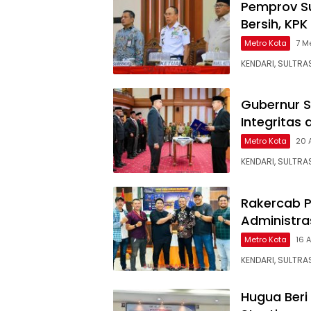
Pemprov Su
Bersih, KP
Metro Kota
7 M
KENDARI, SULTRA
Gubernur S
Integritas 
Metro Kota
20 
KENDARI, SULTRA
Rakercab P
Administra
Metro Kota
16 A
KENDARI, SULTRA
Hugua Beri