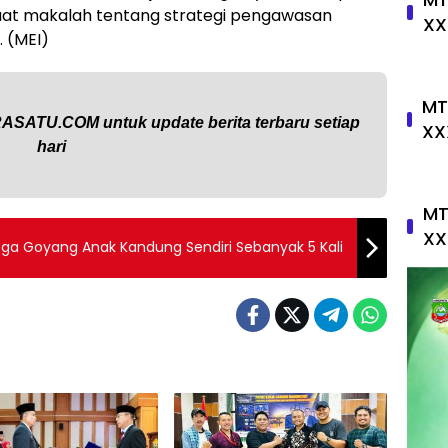
buat makalah tentang strategi pengawasan
XX
. (MEI)
MT
RASATU.COM
untuk update berita terbaru setiap
XX
hari
MT
XX
 Tega Goyang Anak Kandung Sendiri Sebanyak 5 Kali