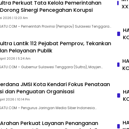
ltra Perkuat Tata Kelola Pemerintahan
XX
K Dorong Sinergi Pencegahan Korupsi
ei 2026 | 12:23 Am
SATU.COM – Pemerintah Provinsi (Pemprov) Sulawesi Tenggara…
HA
K
ultra Lantik 112 Pejabat Pemprov, Tekankan
dan Pelayanan Publik
April 2026 | 5:24 Am
HA
K
SATU.COM – Gubernur Sulawesi Tenggara (Sultra), Mayjen…
erdana JMSI Kota Kendari Fokus Penataan
si dan Penguatan Organisasi
HA
K
pril 2026 | 10:14 Pm
SATU.COM – Pengurus Jaringan Media Siber Indonesia…
HA
 Arahan Perkuat Layanan Penanganan