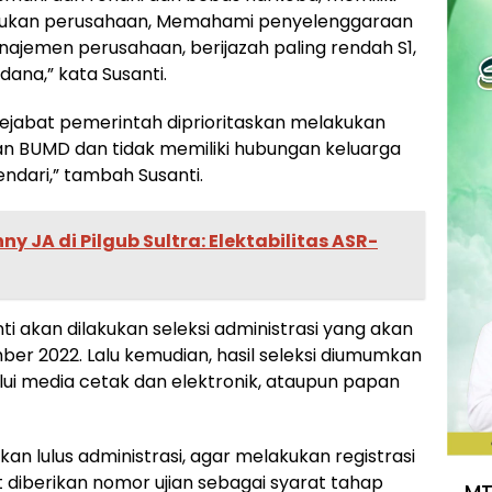
majukan perusahaan, Memahami penyelenggaraan
emen perusahaan, berijazah paling rendah S1,
dana,” kata Susanti.
pejabat pemerintah diprioritaskan melakukan
n BUMD dan tidak memiliki hubungan keluarga
ndari,” tambah Susanti.
nny JA di Pilgub Sultra: Elektabilitas ASR-
ti akan dilakukan seleksi administrasi yang akan
ber 2022. Lalu kemudian, hasil seleksi diumumkan
ui media cetak dan elektronik, ataupun papan
an lulus administrasi, agar melakukan registrasi
 diberikan nomor ujian sebagai syarat tahap
MT