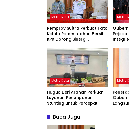
Metro Kota
Metro 
Pemprov Sultra Perkuat Tata
Gubernu
Kelola Pemerintahan Bersih,
Pejaba
KPK Dorong Sinergi
Integri
Pencegahan Korupsi
Publik
Metro Kota
Metro 
Hugua Beri Arahan Perkuat
Penerap
Layanan Penanganan
Gubern
Stunting untuk Percepat
Langsun
Penurunan Prevalensi di
Pejabat
Sultra
Baca Juga