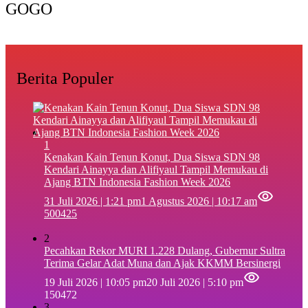
GOGO
Berita Populer
1
‎Kenakan Kain Tenun Konut, Dua Siswa SDN 98
Kendari Ainayya dan Alifiyaul Tampil Memukau di
Ajang BTN Indonesia Fashion Week 2026
31 Juli 2026 | 1:21 pm
1 Agustus 2026 | 10:17 am
500425
2
Pecahkan Rekor MURI 1.228 Dulang, Gubernur Sultra
Terima Gelar Adat Muna dan Ajak KKMM Bersinergi
19 Juli 2026 | 10:05 pm
20 Juli 2026 | 5:10 pm
150472
3