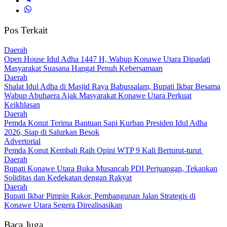
Pos Terkait
Daerah
Open House Idul Adha 1447 H, Wabup Konawe Utara Dipadati
Masyarakat Suasana Hangat Penuh Kebersamaan
Daerah
Shalat Idul Adha di Masjid Raya Babussalam, Bupati Ikbar Besama
Wabup Abuhaera Ajak Masyarakat Konawe Utara Perkuat
Keikhlasan
Daerah
Pemda Konut Terima Bantuan Sapi Kurban Presiden Idul Adha
2026, Siap di Salurkan Besok
Advertorial
Pemda Konut Kembali Raih Opini WTP 9 Kali Berturut-turut
Daerah
Bupati Konawe Utara Buka Musancab PDI Perjuangan, Tekankan
Soliditas dan Kedekatan dengan Rakyat
Daerah
Bupati Ikbar Pimpin Rakor, Pembangunan Jalan Strategis di
Konawe Utara Segera Direalisasikan
Baca Juga