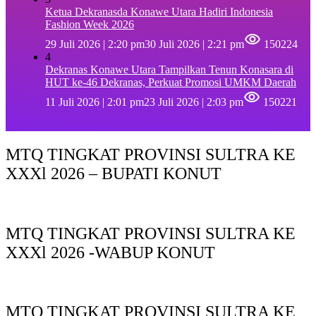
Ketua Dekranasda Konawe Utara Hadiri Indonesia
Fashion Week 2026
29 Juli 2026 | 2:20 pm
30 Juli 2026 | 2:21 pm
150224
4
Dekranas Konawe Utara Tampilkan Tenun Konasara di
HUT ke-46 Dekranas, Perkuat Promosi UMKM Daerah
11 Juli 2026 | 2:01 pm
23 Juli 2026 | 2:03 pm
150221
MTQ TINGKAT PROVINSI SULTRA KE
XXXl 2026 – BUPATI KONUT
MTQ TINGKAT PROVINSI SULTRA KE
XXXl 2026 -WABUP KONUT
MTQ TINGKAT PROVINSI SULTRA KE