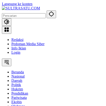
Langsung ke konten
Redaksi
Pedoman Media Siber
Info Iklan
Login
Beranda
Nasional
Daerah
Politik
Hukrim
Pendidikan
Pariwisata
Ekobis