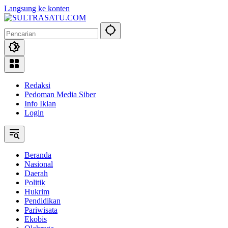
Langsung ke konten
Redaksi
Pedoman Media Siber
Info Iklan
Login
Beranda
Nasional
Daerah
Politik
Hukrim
Pendidikan
Pariwisata
Ekobis