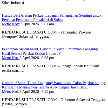
Siber Indonesia…
Hugua Beri Arahan Perkuat Layanan Penanganan Stunting untuk
Percepat Penurunan Prevalensi di Sultra
Metro Kota
9 April 2026 | 9:01 am
KENDARI, SULTRASATU.COM – Pemerintah Provinsi
(Pemprov) Sulawesi Tenggara…
Penerapan Sistem Merit, Gubernur Sultra Umumkan Langsung
Hasil Seleksi Pejabat Eselon III dan IV
Metro Kota
8 April 2026 | 9:08 pm
KENDARI, SULTRASATU.COM – Sebagai tindak lanjut dari
pelaksanaan…
Gubernur Sultra Turun Langsung Wawancara Calon Pejabat hingga
Kerjasama Manajemen Talenta ASN dengan Jawa Barat
Metro Kota
3 April 2026 | 7:25 pm
KENDARI, SULTRASATU.COM – Gubernur Sulawesi Tenggara
(Sultra), Mayjen…