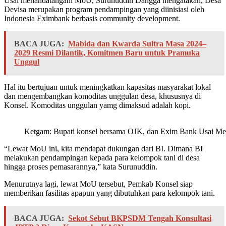
Usai menandatangani MoU, Surunuddin Dangga mengatakan, Desa
Devisa merupakan program pendampingan yang diinisiasi oleh
Indonesia Eximbank berbasis community development.
BACA JUGA:
Mabida dan Kwarda Sultra Masa 2024–
2029 Resmi Dilantik, Komitmen Baru untuk Pramuka
Unggul
Hal itu bertujuan untuk meningkatkan kapasitas masyarakat lokal
dan mengembangkan komoditas unggulan desa, khususnya di
Konsel. Komoditas unggulan yamg dimaksud adalah kopi.
Ketgam: Bupati konsel bersama OJK, dan Exim Bank Usai Me
“Lewat MoU ini, kita mendapat dukungan dari BI. Dimana BI
melakukan pendampingan kepada para kelompok tani di desa
hingga proses pemasarannya,” kata Surunuddin.
Menurutnya lagi, lewat MoU tersebut, Pemkab Konsel siap
memberikan fasilitas apapun yang dibutuhkan para kelompok tani.
BACA JUGA:
Sekot Sebut BKPSDM Tengah Konsultasi