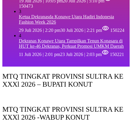
19 Juli 2026 | 10:05 pm
20 Juli 2026 | 5:10 pm
150473
3
Ketua Dekranasda Konawe Utara Hadiri Indonesia
Fashion Week 2026
29 Juli 2026 | 2:20 pm
30 Juli 2026 | 2:21 pm
150224
4
Dekranas Konawe Utara Tampilkan Tenun Konasara di
HUT ke-46 Dekranas, Perkuat Promosi UMKM Daerah
11 Juli 2026 | 2:01 pm
23 Juli 2026 | 2:03 pm
150221
MTQ TINGKAT PROVINSI SULTRA KE
XXXl 2026 – BUPATI KONUT
MTQ TINGKAT PROVINSI SULTRA KE
XXXl 2026 -WABUP KONUT