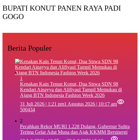
BUPATI KONUT PANEN RAYA PADI
GOGO
Berita Populer
1
‎Kenakan Kain Tenun Konut, Dua Siswa SDN 98
Kendari Ainayya dan Alifiyaul Tampil Memukau di
Ajang BTN Indonesia Fashion Week 2026
31 Juli 2026 | 1:21 pm
1 Agustus 2026 | 10:17 am
500434
2
Pecahkan Rekor MURI 1.228 Dulang, Gubernur Sultra
Terima Gelar Adat Muna dan Ajak KKMM Bersinergi