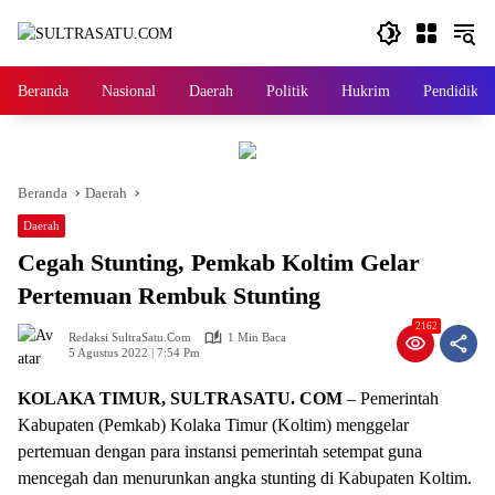
Langsung
ke
konten
Beranda
Nasional
Daerah
Politik
Hukrim
Pendidikan
Beranda
Daerah
Daerah
Cegah Stunting, Pemkab Koltim Gelar
Pertemuan Rembuk Stunting
2162
Redaksi SultraSatu.Com
1 Min Baca
5 Agustus 2022 | 7:54 Pm
KOLAKA TIMUR, SULTRASATU. COM
– Pemerintah
Kabupaten (Pemkab) Kolaka Timur (Koltim) menggelar
pertemuan dengan para instansi pemerintah setempat guna
mencegah dan menurunkan angka stunting di Kabupaten Koltim.