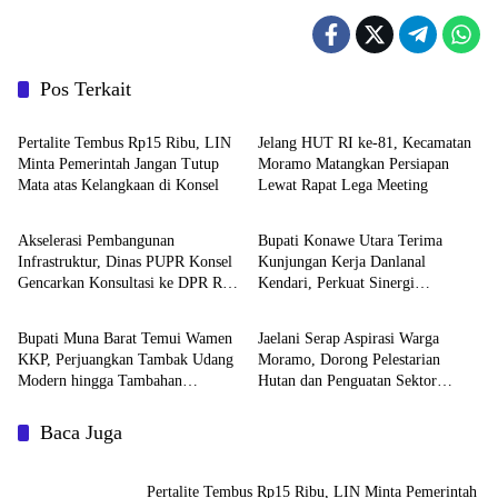
Pos Terkait
Daerah
Daerah
‎Pertalite Tembus Rp15 Ribu, LIN
‎Jelang HUT RI ke-81, Kecamatan
Minta Pemerintah Jangan Tutup
Moramo Matangkan Persiapan
Mata atas Kelangkaan di Konsel
Lewat Rapat Lega Meeting
Daerah
Advertorial
Akselerasi Pembangunan
Bupati Konawe Utara Terima
Infrastruktur, Dinas PUPR Konsel
Kunjungan Kerja Danlanal
Gencarkan Konsultasi ke DPR RI
Kendari, Perkuat Sinergi
Daerah
Advertorial
dan Kementerian
Pemerintah Daerah dan TNI AL
‎Bupati Muna Barat Temui Wamen
Jaelani Serap Aspirasi Warga
KKP, Perjuangkan Tambak Udang
Moramo, Dorong Pelestarian
Modern hingga Tambahan
Hutan dan Penguatan Sektor
Kampung Nelayan
Pertanian
Baca Juga
‎Pertalite Tembus Rp15 Ribu, LIN Minta Pemerintah