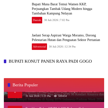
‎Bupati Muna Barat Temui Wamen KKP,
Perjuangkan Tambak Udang Modern hingga
Tambahan Kampung Nelayan
Daerah
30 Juli 2026 | 7:02 Pm
Jaelani Serap Aspirasi Warga Moramo, Dorong
Pelestarian Hutan dan Penguatan Sektor Pertanian
Advertorial
30 Juli 2026 | 12:34 Pm
BUPATI KONUT PANEN RAYA PADI GOGO
Berita Populer
‎Kenakan Kain Tenun Konut, Dua Siswa SDN 98
1
Kendari Ainayya dan Alifiyaul Tampil Memukau di
Ajang BTN Indonesia Fashion Week 2026
31 Juli 2026 | 1:21 Pm
500454