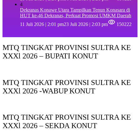
4
Dekranas Konawe Utara Tampilkan Tenun Konasara di
HUT ke-46 Dekranas, Perkuat Promosi UMKM Daerah
11 Juli 2026 | 2:01 pm
23 Juli 2026 | 2:03 pm
150222
MTQ TINGKAT PROVINSI SULTRA KE
XXXl 2026 – BUPATI KONUT
MTQ TINGKAT PROVINSI SULTRA KE
XXXl 2026 -WABUP KONUT
MTQ TINGKAT PROVINSI SULTRA KE
XXXl 2026 – SEKDA KONUT