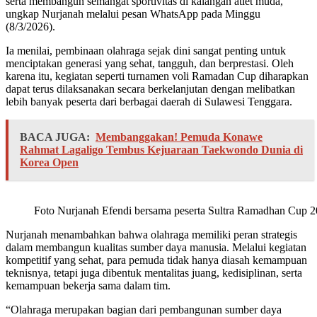
serta membangun semangat sportivitas di kalangan atlet muda,”
ungkap Nurjanah melalui pesan WhatsApp pada Minggu
(8/3/2026).
Ia menilai, pembinaan olahraga sejak dini sangat penting untuk
menciptakan generasi yang sehat, tangguh, dan berprestasi. Oleh
karena itu, kegiatan seperti turnamen voli Ramadan Cup diharapkan
dapat terus dilaksanakan secara berkelanjutan dengan melibatkan
lebih banyak peserta dari berbagai daerah di Sulawesi Tenggara.
BACA JUGA:
Membanggakan! Pemuda Konawe
Rahmat Lagaligo Tembus Kejuaraan Taekwondo Dunia di
Korea Open
Foto Nurjanah Efendi bersama peserta Sultra Ramadhan Cup 
Nurjanah menambahkan bahwa olahraga memiliki peran strategis
dalam membangun kualitas sumber daya manusia. Melalui kegiatan
kompetitif yang sehat, para pemuda tidak hanya diasah kemampuan
teknisnya, tetapi juga dibentuk mentalitas juang, kedisiplinan, serta
kemampuan bekerja sama dalam tim.
“Olahraga merupakan bagian dari pembangunan sumber daya