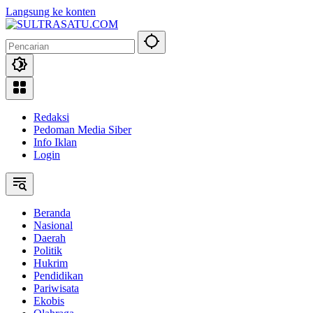
Langsung ke konten
Redaksi
Pedoman Media Siber
Info Iklan
Login
Beranda
Nasional
Daerah
Politik
Hukrim
Pendidikan
Pariwisata
Ekobis