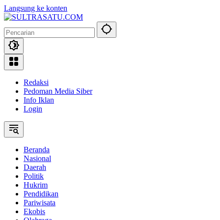
Langsung ke konten
Redaksi
Pedoman Media Siber
Info Iklan
Login
Beranda
Nasional
Daerah
Politik
Hukrim
Pendidikan
Pariwisata
Ekobis