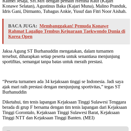
Raimel Jesaja, SH.MH dengan pemain Herlina Rauf (Kajari
Konawe Selatan), Agustinus Baka (Kajari Muna), Malino Pranduk,
Idris Gani, Dirmanto, Tubagus Ankie, Yusuf dan Fitri Noor Aishah.
BACA JUGA:
Membanggakan! Pemuda Konawe
Rahmat Lagaligo Tembus Kejuaraan Taekwondo Dunia di
Korea Open
Jaksa Agung ST Burhanuddin mengatakan, dalam turnamen
tersebut, diharapkan setiap peserta untuk senantiasa menjunjung
sportifitas, semangat tanpa batas untuk meraih prestasi.
“Peserta turnamen ada 34 kejaksaan tinggi se Indonesia. Jadi saya
ajak mari raih prestasi dengan menjunjung sportivitas,” tegas ST
Burhanuddin
Diketahui, tim tenis lapangan Kejaksaan Tinggi Sulawesi Tenggara
berada di grup F bersama dengan tim tenis lapangan dari Kejaksaan
Tinggi Gorontalo, Kejaksaan Tinggi Sulawesi Barat, Kejaksaan
Tinggi NTT dan Kejaksaan Tinggi Banten. (MEI)