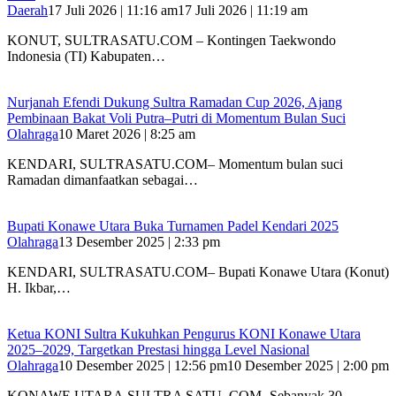
Daerah
17 Juli 2026 | 11:16 am
17 Juli 2026 | 11:19 am
KONUT, SULTRASATU.COM – Kontingen Taekwondo
Indonesia (TI) Kabupaten…
Nurjanah Efendi Dukung Sultra Ramadan Cup 2026, Ajang
Pembinaan Bakat Voli Putra–Putri di Momentum Bulan Suci
Olahraga
10 Maret 2026 | 8:25 am
KENDARI, SULTRASATU.COM– Momentum bulan suci
Ramadan dimanfaatkan sebagai…
Bupati Konawe Utara Buka Turnamen Padel Kendari 2025
Olahraga
13 Desember 2025 | 2:33 pm
KENDARI, SULTRASATU.COM– Bupati Konawe Utara (Konut)
H. Ikbar,…
Ketua KONI Sultra Kukuhkan Pengurus KONI Konawe Utara
2025–2029, Targetkan Prestasi hingga Level Nasional
Olahraga
10 Desember 2025 | 12:56 pm
10 Desember 2025 | 2:00 pm
KONAWE UTARA,SULTRA SATU .COM- Sebanyak 30