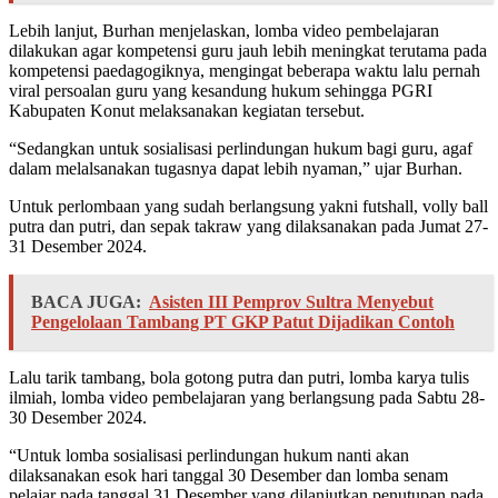
Lebih lanjut, Burhan menjelaskan, lomba video pembelajaran
dilakukan agar kompetensi guru jauh lebih meningkat terutama pada
kompetensi paedagogiknya, mengingat beberapa waktu lalu pernah
viral persoalan guru yang kesandung hukum sehingga PGRI
Kabupaten Konut melaksanakan kegiatan tersebut.
“Sedangkan untuk sosialisasi perlindungan hukum bagi guru, agaf
dalam melalsanakan tugasnya dapat lebih nyaman,” ujar Burhan.
Untuk perlombaan yang sudah berlangsung yakni futshall, volly ball
putra dan putri, dan sepak takraw yang dilaksanakan pada Jumat 27-
31 Desember 2024.
BACA JUGA:
Asisten III Pemprov Sultra Menyebut
Pengelolaan Tambang PT GKP Patut Dijadikan Contoh
Lalu tarik tambang, bola gotong putra dan putri, lomba karya tulis
ilmiah, lomba video pembelajaran yang berlangsung pada Sabtu 28-
30 Desember 2024.
“Untuk lomba sosialisasi perlindungan hukum nanti akan
dilaksanakan esok hari tanggal 30 Desember dan lomba senam
pelajar pada tanggal 31 Desember yang dilanjutkan penutupan pada