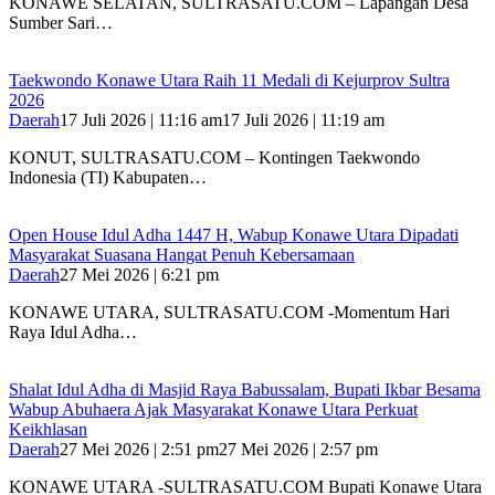
KONAWE SELATAN, SULTRASATU.COM – Lapangan Desa
Sumber Sari…
Taekwondo Konawe Utara Raih 11 Medali di Kejurprov Sultra
2026
Daerah
17 Juli 2026 | 11:16 am
17 Juli 2026 | 11:19 am
KONUT, SULTRASATU.COM – Kontingen Taekwondo
Indonesia (TI) Kabupaten…
Open House Idul Adha 1447 H, Wabup Konawe Utara Dipadati
Masyarakat Suasana Hangat Penuh Kebersamaan
Daerah
27 Mei 2026 | 6:21 pm
KONAWE UTARA, SULTRASATU.COM -Momentum Hari
Raya Idul Adha…
Shalat Idul Adha di Masjid Raya Babussalam, Bupati Ikbar Besama
Wabup Abuhaera Ajak Masyarakat Konawe Utara Perkuat
Keikhlasan
Daerah
27 Mei 2026 | 2:51 pm
27 Mei 2026 | 2:57 pm
KONAWE UTARA -SULTRASATU.COM Bupati Konawe Utara