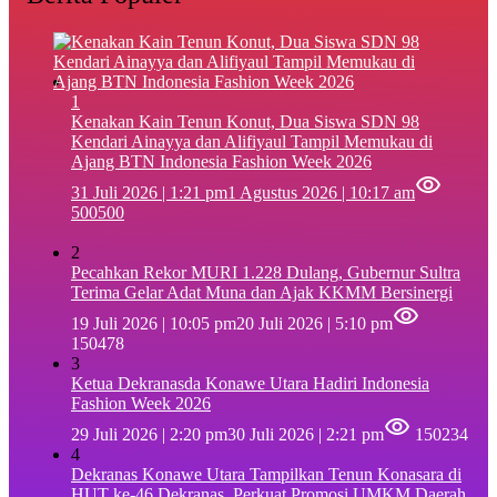
1
‎Kenakan Kain Tenun Konut, Dua Siswa SDN 98
Kendari Ainayya dan Alifiyaul Tampil Memukau di
Ajang BTN Indonesia Fashion Week 2026
31 Juli 2026 | 1:21 pm
1 Agustus 2026 | 10:17 am
500500
2
Pecahkan Rekor MURI 1.228 Dulang, Gubernur Sultra
Terima Gelar Adat Muna dan Ajak KKMM Bersinergi
19 Juli 2026 | 10:05 pm
20 Juli 2026 | 5:10 pm
150478
3
Ketua Dekranasda Konawe Utara Hadiri Indonesia
Fashion Week 2026
29 Juli 2026 | 2:20 pm
30 Juli 2026 | 2:21 pm
150234
4
Dekranas Konawe Utara Tampilkan Tenun Konasara di
HUT ke-46 Dekranas, Perkuat Promosi UMKM Daerah