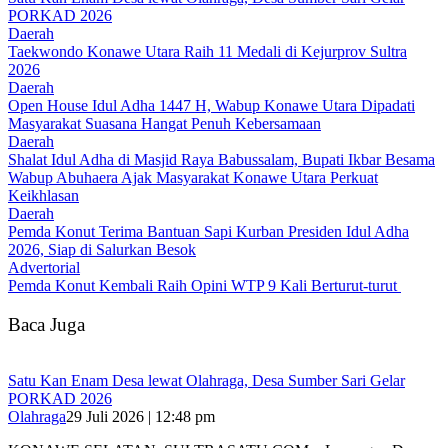
PORKAD 2026
Daerah
Taekwondo Konawe Utara Raih 11 Medali di Kejurprov Sultra
2026
Daerah
Open House Idul Adha 1447 H, Wabup Konawe Utara Dipadati
Masyarakat Suasana Hangat Penuh Kebersamaan
Daerah
Shalat Idul Adha di Masjid Raya Babussalam, Bupati Ikbar Besama
Wabup Abuhaera Ajak Masyarakat Konawe Utara Perkuat
Keikhlasan
Daerah
Pemda Konut Terima Bantuan Sapi Kurban Presiden Idul Adha
2026, Siap di Salurkan Besok
Advertorial
Pemda Konut Kembali Raih Opini WTP 9 Kali Berturut-turut
Baca Juga
Satu Kan Enam Desa lewat Olahraga, Desa Sumber Sari Gelar
PORKAD 2026
Olahraga
29 Juli 2026 | 12:48 pm