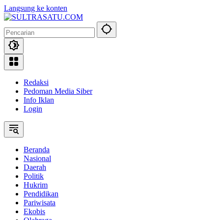
Langsung ke konten
Redaksi
Pedoman Media Siber
Info Iklan
Login
Beranda
Nasional
Daerah
Politik
Hukrim
Pendidikan
Pariwisata
Ekobis