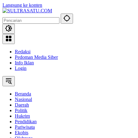
Langsung ke konten
Redaksi
Pedoman Media Siber
Info Iklan
Login
Beranda
Nasional
Daerah
Politik
Hukrim
Pendidikan
Pariwisata
Ekobis