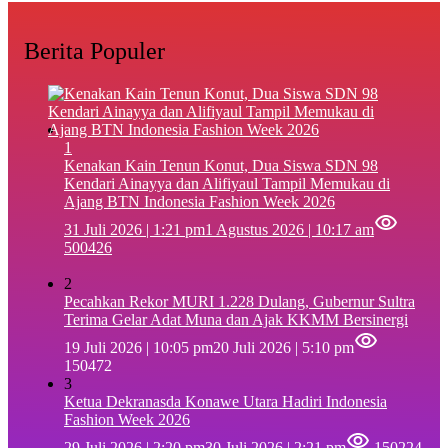
Berita Populer
1
‎Kenakan Kain Tenun Konut, Dua Siswa SDN 98
Kendari Ainayya dan Alifiyaul Tampil Memukau di
Ajang BTN Indonesia Fashion Week 2026
31 Juli 2026 | 1:21 pm
1 Agustus 2026 | 10:17 am
500426
2
Pecahkan Rekor MURI 1.228 Dulang, Gubernur Sultra
Terima Gelar Adat Muna dan Ajak KKMM Bersinergi
19 Juli 2026 | 10:05 pm
20 Juli 2026 | 5:10 pm
150472
3
Ketua Dekranasda Konawe Utara Hadiri Indonesia
Fashion Week 2026
29 Juli 2026 | 2:20 pm
30 Juli 2026 | 2:21 pm
150224