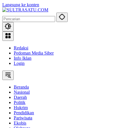
Langsung ke konten
Redaksi
Pedoman Media Siber
Info Iklan
Login
Beranda
Nasional
Daerah
Politik
Hukrim
Pendidikan
Pariwisata
Ekobis