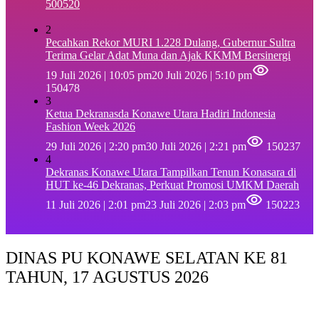
500520
2
Pecahkan Rekor MURI 1.228 Dulang, Gubernur Sultra
Terima Gelar Adat Muna dan Ajak KKMM Bersinergi
19 Juli 2026 | 10:05 pm
20 Juli 2026 | 5:10 pm
150478
3
Ketua Dekranasda Konawe Utara Hadiri Indonesia
Fashion Week 2026
29 Juli 2026 | 2:20 pm
30 Juli 2026 | 2:21 pm
150237
4
Dekranas Konawe Utara Tampilkan Tenun Konasara di
HUT ke-46 Dekranas, Perkuat Promosi UMKM Daerah
11 Juli 2026 | 2:01 pm
23 Juli 2026 | 2:03 pm
150223
DINAS PU KONAWE SELATAN KE 81
TAHUN, 17 AGUSTUS 2026