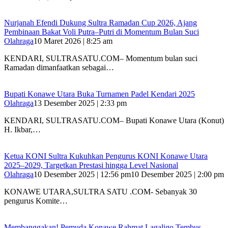
Nurjanah Efendi Dukung Sultra Ramadan Cup 2026, Ajang
Pembinaan Bakat Voli Putra–Putri di Momentum Bulan Suci
Olahraga
10 Maret 2026 | 8:25 am
KENDARI, SULTRASATU.COM– Momentum bulan suci
Ramadan dimanfaatkan sebagai…
Bupati Konawe Utara Buka Turnamen Padel Kendari 2025
Olahraga
13 Desember 2025 | 2:33 pm
KENDARI, SULTRASATU.COM– Bupati Konawe Utara (Konut)
H. Ikbar,…
Ketua KONI Sultra Kukuhkan Pengurus KONI Konawe Utara
2025–2029, Targetkan Prestasi hingga Level Nasional
Olahraga
10 Desember 2025 | 12:56 pm
10 Desember 2025 | 2:00 pm
KONAWE UTARA,SULTRA SATU .COM- Sebanyak 30
pengurus Komite…
Membanggakan! Pemuda Konawe Rahmat Lagaligo Tembus