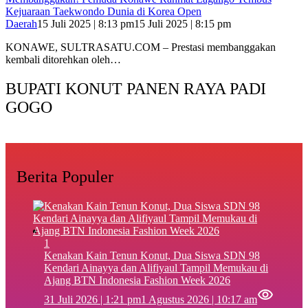
Kejuaraan Taekwondo Dunia di Korea Open
Daerah
15 Juli 2025 | 8:13 pm
15 Juli 2025 | 8:15 pm
KONAWE, SULTRASATU.COM – Prestasi membanggakan
kembali ditorehkan oleh…
BUPATI KONUT PANEN RAYA PADI
GOGO
Berita Populer
1
‎Kenakan Kain Tenun Konut, Dua Siswa SDN 98
Kendari Ainayya dan Alifiyaul Tampil Memukau di
Ajang BTN Indonesia Fashion Week 2026
31 Juli 2026 | 1:21 pm
1 Agustus 2026 | 10:17 am