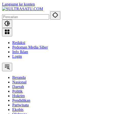
Langsung ke konten
Redaksi
Pedoman Media Siber
Info Iklan
Login
Beranda
Nasional
Daerah
Politik
Hukrim
Pendidikan
Pariwisata
Ekobis