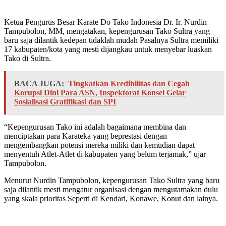
Ketua Pengurus Besar Karate Do Tako Indonesia Dr. Ir. Nurdin
Tampubolon, MM, mengatakan, kepengurusan Tako Sultra yang
baru saja dilantik kedepan tidaklah mudah Pasalnya Sultra memiliki
17 kabupaten/kota yang mesti dijangkau untuk menyebar luaskan
Tako di Sultra.
BACA JUGA:
Tingkatkan Kredibilitas dan Cegah
Korupsi Dini Para ASN, Inspektorat Konsel Gelar
Sosialisasi Gratifikasi dan SPI
“Kepengurusan Tako ini adalah bagaimana membina dan
menciptakan para Karateka yang beprestasi dengan
mengembangkan potensi mereka miliki dan kemudian dapat
menyentuh Atlet-Atlet di kabupaten yang belum terjamak,” ujar
Tampubolon.
Menurut Nurdin Tampubolon, kepengurusan Tako Sultra yang baru
saja dilantik mesti mengatur organisasi dengan mengutamakan dulu
yang skala prioritas Seperti di Kendari, Konawe, Konut dan lainya.