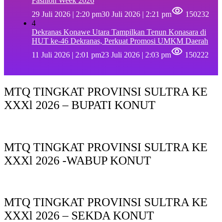
Fashion Week 2026
29 Juli 2026 | 2:20 pm
30 Juli 2026 | 2:21 pm
150232
4
Dekranas Konawe Utara Tampilkan Tenun Konasara di
HUT ke-46 Dekranas, Perkuat Promosi UMKM Daerah
11 Juli 2026 | 2:01 pm
23 Juli 2026 | 2:03 pm
150222
MTQ TINGKAT PROVINSI SULTRA KE
XXXl 2026 – BUPATI KONUT
MTQ TINGKAT PROVINSI SULTRA KE
XXXl 2026 -WABUP KONUT
MTQ TINGKAT PROVINSI SULTRA KE
XXXl 2026 – SEKDA KONUT