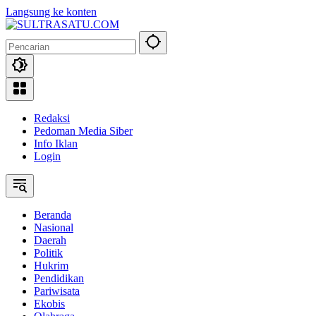
Langsung ke konten
Redaksi
Pedoman Media Siber
Info Iklan
Login
Beranda
Nasional
Daerah
Politik
Hukrim
Pendidikan
Pariwisata
Ekobis