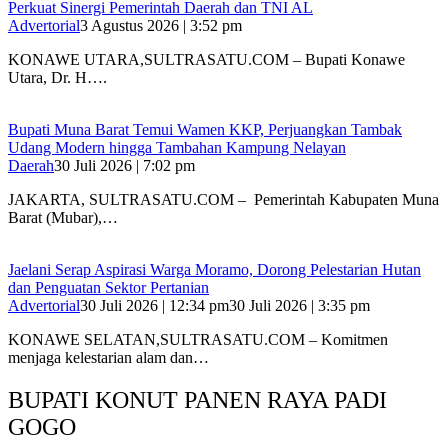
Perkuat Sinergi Pemerintah Daerah dan TNI AL
Advertorial
3 Agustus 2026 | 3:52 pm
‎KONAWE UTARA,SULTRASATU.COM – Bupati Konawe
Utara, Dr. H….
‎Bupati Muna Barat Temui Wamen KKP, Perjuangkan Tambak
Udang Modern hingga Tambahan Kampung Nelayan
Daerah
30 Juli 2026 | 7:02 pm
‎JAKARTA, SULTRASATU.COM – Pemerintah Kabupaten Muna
Barat (Mubar),…
Jaelani Serap Aspirasi Warga Moramo, Dorong Pelestarian Hutan
dan Penguatan Sektor Pertanian
Advertorial
30 Juli 2026 | 12:34 pm
30 Juli 2026 | 3:35 pm
KONAWE SELATAN,SULTRASATU.COM – Komitmen
menjaga kelestarian alam dan…
BUPATI KONUT PANEN RAYA PADI
GOGO