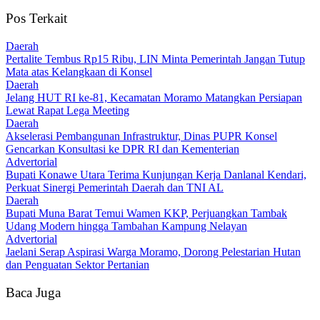
Pos Terkait
Daerah
‎Pertalite Tembus Rp15 Ribu, LIN Minta Pemerintah Jangan Tutup
Mata atas Kelangkaan di Konsel
Daerah
‎Jelang HUT RI ke-81, Kecamatan Moramo Matangkan Persiapan
Lewat Rapat Lega Meeting
Daerah
Akselerasi Pembangunan Infrastruktur, Dinas PUPR Konsel
Gencarkan Konsultasi ke DPR RI dan Kementerian
Advertorial
Bupati Konawe Utara Terima Kunjungan Kerja Danlanal Kendari,
Perkuat Sinergi Pemerintah Daerah dan TNI AL
Daerah
‎Bupati Muna Barat Temui Wamen KKP, Perjuangkan Tambak
Udang Modern hingga Tambahan Kampung Nelayan
Advertorial
Jaelani Serap Aspirasi Warga Moramo, Dorong Pelestarian Hutan
dan Penguatan Sektor Pertanian
Baca Juga