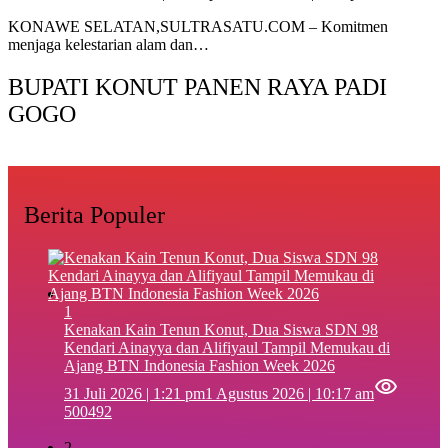
KONAWE SELATAN,SULTRASATU.COM – Komitmen
menjaga kelestarian alam dan…
BUPATI KONUT PANEN RAYA PADI
GOGO
Berita Populer
1
‎Kenakan Kain Tenun Konut, Dua Siswa SDN 98
Kendari Ainayya dan Alifiyaul Tampil Memukau di
Ajang BTN Indonesia Fashion Week 2026
31 Juli 2026 | 1:21 pm
1 Agustus 2026 | 10:17 am
500492
2