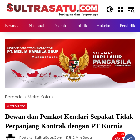
Langsung
ke
konten
Beranda
Nasional
Daerah
Politik
Hukrim
Pendidikan
Beranda
Metro Kota
Metro Kota
Dewan dan Pemkot Kendari Sepakat Tidak
Perpanjang Kontrak dengan PT Kurnia
3176
Redaksi SultraSatu.Com
2 Min Baca