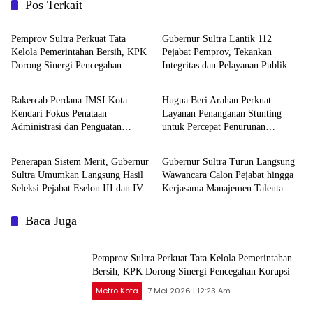
Pos Terkait
Metro Kota
Metro Kota
Pemprov Sultra Perkuat Tata
Gubernur Sultra Lantik 112
Kelola Pemerintahan Bersih, KPK
Pejabat Pemprov, Tekankan
Dorong Sinergi Pencegahan
Integritas dan Pelayanan Publik
Metro Kota
Metro Kota
Korupsi
Rakercab Perdana JMSI Kota
Hugua Beri Arahan Perkuat
Kendari Fokus Penataan
Layanan Penanganan Stunting
Administrasi dan Penguatan
untuk Percepat Penurunan
Metro Kota
Metro Kota
Organisasi
Prevalensi di Sultra
Penerapan Sistem Merit, Gubernur
Gubernur Sultra Turun Langsung
Sultra Umumkan Langsung Hasil
Wawancara Calon Pejabat hingga
Seleksi Pejabat Eselon III dan IV
Kerjasama Manajemen Talenta
ASN dengan Jawa Barat
Baca Juga
Pemprov Sultra Perkuat Tata Kelola Pemerintahan
Bersih, KPK Dorong Sinergi Pencegahan Korupsi
Metro Kota
7 Mei 2026 | 12:23 Am