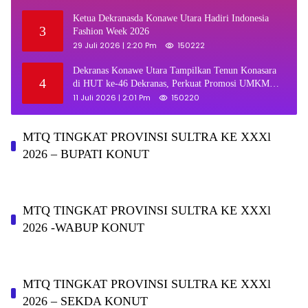
Ketua Dekranasda Konawe Utara Hadiri Indonesia
3
Fashion Week 2026
29 Juli 2026 | 2:20 Pm
150222
Dekranas Konawe Utara Tampilkan Tenun Konasara
4
di HUT ke-46 Dekranas, Perkuat Promosi UMKM
Daerah
11 Juli 2026 | 2:01 Pm
150220
MTQ TINGKAT PROVINSI SULTRA KE XXXl
2026 – BUPATI KONUT
MTQ TINGKAT PROVINSI SULTRA KE XXXl
2026 -WABUP KONUT
MTQ TINGKAT PROVINSI SULTRA KE XXXl
2026 – SEKDA KONUT