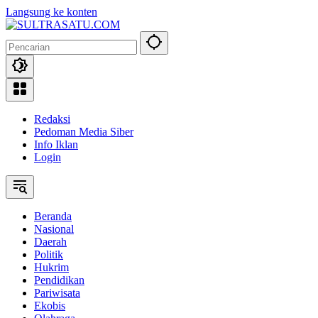
Langsung ke konten
Redaksi
Pedoman Media Siber
Info Iklan
Login
Beranda
Nasional
Daerah
Politik
Hukrim
Pendidikan
Pariwisata
Ekobis