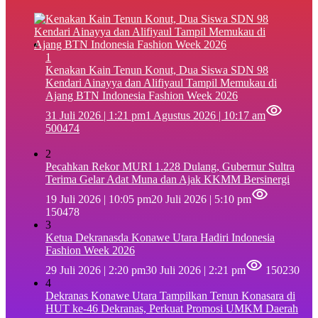
1
‎Kenakan Kain Tenun Konut, Dua Siswa SDN 98
Kendari Ainayya dan Alifiyaul Tampil Memukau di
Ajang BTN Indonesia Fashion Week 2026
31 Juli 2026 | 1:21 pm
1 Agustus 2026 | 10:17 am
500474
2
Pecahkan Rekor MURI 1.228 Dulang, Gubernur Sultra
Terima Gelar Adat Muna dan Ajak KKMM Bersinergi
19 Juli 2026 | 10:05 pm
20 Juli 2026 | 5:10 pm
150478
3
Ketua Dekranasda Konawe Utara Hadiri Indonesia
Fashion Week 2026
29 Juli 2026 | 2:20 pm
30 Juli 2026 | 2:21 pm
150230
4
Dekranas Konawe Utara Tampilkan Tenun Konasara di
HUT ke-46 Dekranas, Perkuat Promosi UMKM Daerah