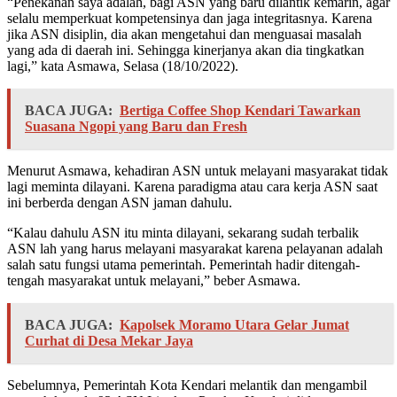
“Penekanan saya adalah, bagi ASN yang baru dilantik kemarin, agar
selalu memperkuat kompetensinya dan jaga integritasnya. Karena
jika ASN disiplin, dia akan mengetahui dan menguasai masalah
yang ada di daerah ini. Sehingga kinerjanya akan dia tingkatkan
lagi,” kata Asmawa, Selasa (18/10/2022).
BACA JUGA:
Bertiga Coffee Shop Kendari Tawarkan
Suasana Ngopi yang Baru dan Fresh
Menurut Asmawa, kehadiran ASN untuk melayani masyarakat tidak
lagi meminta dilayani. Karena paradigma atau cara kerja ASN saat
ini berberda dengan ASN jaman dahulu.
“Kalau dahulu ASN itu minta dilayani, sekarang sudah terbalik
ASN lah yang harus melayani masyarakat karena pelayanan adalah
salah satu fungsi utama pemerintah. Pemerintah hadir ditengah-
tengah masyarakat untuk melayani,” beber Asmawa.
BACA JUGA:
Kapolsek Moramo Utara Gelar Jumat
Curhat di Desa Mekar Jaya
Sebelumnya, Pemerintah Kota Kendari melantik dan mengambil