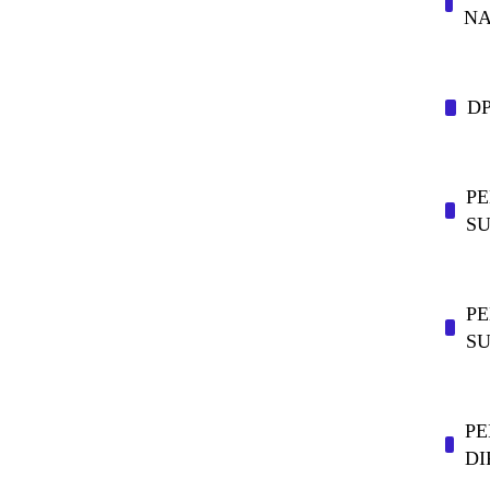
NA
D
P
SU
PE
S
PE
DI