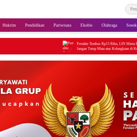
Hukrim
Pendidikan
Pariwisata
Ekobis
Olahraga
Sosok
‎Pertalite Tembus Rp15 Ribu, LIN Minta Pemerintah
Jangan Tutup Mata atas Kelangkaan di Konsel