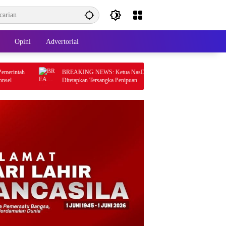
Opini
Advertorial
BREAKING NEWS: Ketua NasDem Konawe Utara
‎Jelang HUT RI k
Ditetapkan Tersangka Penipuan
Matangkan Persiap