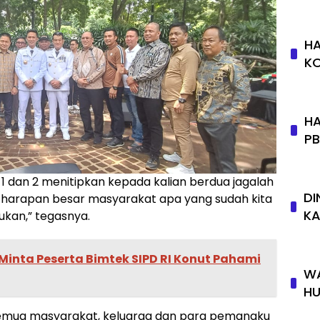
HA
K
HA
P
d 1 dan 2 menitipkan kepada kalian berdua jagalah
DI
, harapan besar masyarakat apa yang sudah kita
KA
kukan,” tegasnya.
inta Peserta Bimtek SIPD RI Konut Pahami
WA
HU
emua masyarakat, keluarga dan para pemangku