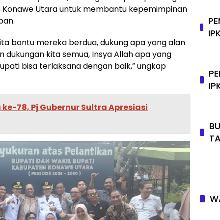
en Konawe Utara untuk membantu kepemimpinan
PE
pan.
IP
ita bantu mereka berdua, dukung apa yang alan
dukungan kita semua, Insya Allah apa yang
upati bisa terlaksana dengan baik,” ungkap
PE
IP
ke-78, Pj Gubernur Sultra Apresiasi
BU
T
WA