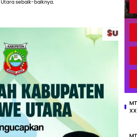
Utara sebaik-baiknya.
MT
XX
MT