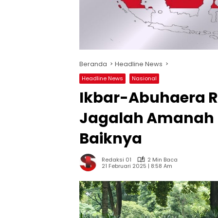
Beranda
Headline News
Headline News
Nasional
Ikbar-Abuhaera R
Jagalah Amanah 
Baiknya
Redaksi 01
2 Min Baca
21 Februari 2025 | 8:58 Am