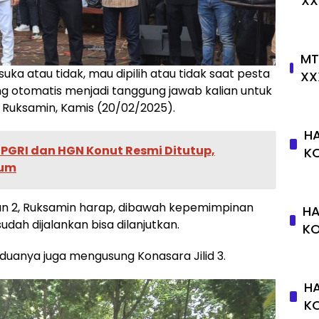
XX
MT
a atau tidak, mau dipilih atau tidak saat pesta
XX
ng otomatis menjadi tanggung jawab kalian untuk
 Ruksamin, Kamis (20/02/2025).
HA
 PGRI dan HGN Konut Resmi Ditutup,
K
mum
dan 2, Ruksamin harap, dibawah kepemimpinan
HA
ah dijalankan bisa dilanjutkan.
K
uanya juga mengusung Konasara Jilid 3.
HA
K