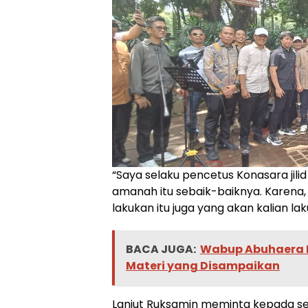
“Saya selaku pencetus Konasara jili
amanah itu sebaik-baiknya. Karena
lakukan itu juga yang akan kalian la
BACA JUGA:
Wabup Abuhaera M
Materi yang Disampaikan
Lanjut Ruksamin meminta kepada s