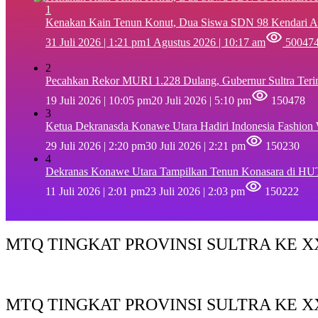
1
‎Kenakan Kain Tenun Konut, Dua Siswa SDN 98 Kendari A
31 Juli 2026 | 1:21 pm
1 Agustus 2026 | 10:17 am
50047
2
Pecahkan Rekor MURI 1.228 Dulang, Gubernur Sultra Ter
19 Juli 2026 | 10:05 pm
20 Juli 2026 | 5:10 pm
150478
3
Ketua Dekranasda Konawe Utara Hadiri Indonesia Fashion
29 Juli 2026 | 2:20 pm
30 Juli 2026 | 2:21 pm
150230
4
Dekranas Konawe Utara Tampilkan Tenun Konasara di HU
11 Juli 2026 | 2:01 pm
23 Juli 2026 | 2:03 pm
150222
MTQ TINGKAT PROVINSI SULTRA KE XX
MTQ TINGKAT PROVINSI SULTRA KE X