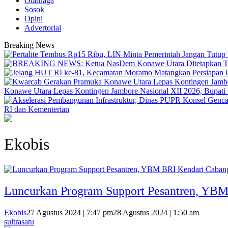
Olahraga
Sosok
Opini
Advertorial
Breaking News
Konawe Utara Lepas Kontingen Jambore Nasional XII 2026, Bupati Ik
RI dan Kementerian
Ekobis
Luncurkan Program Support Pesantren, YBM
Ekobis
27 Agustus 2024 | 7:47 pm
28 Agustus 2024 | 1:50 am
sultrasatu