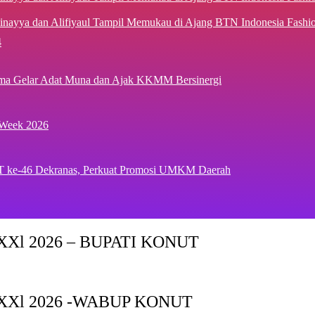
inayya dan Alifiyaul Tampil Memukau di Ajang BTN Indonesia Fash
4
ima Gelar Adat Muna dan Ajak KKMM Bersinergi
 Week 2026
T ke-46 Dekranas, Perkuat Promosi UMKM Daerah
Xl 2026 – BUPATI KONUT
XXl 2026 -WABUP KONUT