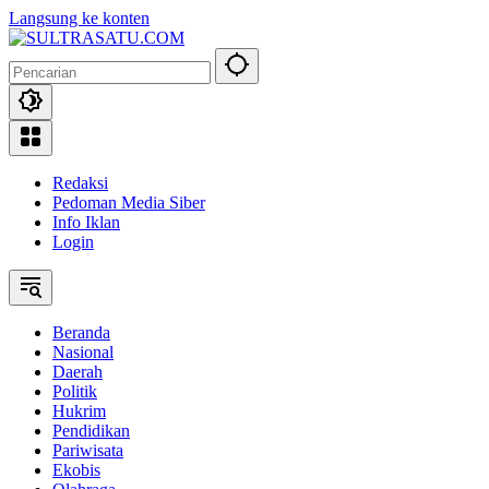
Langsung ke konten
Redaksi
Pedoman Media Siber
Info Iklan
Login
Beranda
Nasional
Daerah
Politik
Hukrim
Pendidikan
Pariwisata
Ekobis