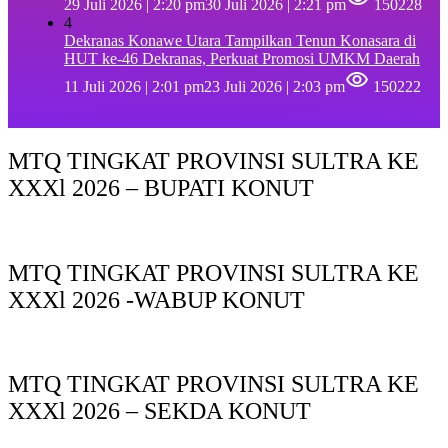
29 Juli 2026 | 2:20 pm
30 Juli 2026 | 2:21 pm
150228
4
Dekranas Konawe Utara Tampilkan Tenun Konasara di
HUT ke-46 Dekranas, Perkuat Promosi UMKM Daerah
11 Juli 2026 | 2:01 pm
23 Juli 2026 | 2:03 pm
150222
MTQ TINGKAT PROVINSI SULTRA KE
XXXl 2026 – BUPATI KONUT
MTQ TINGKAT PROVINSI SULTRA KE
XXXl 2026 -WABUP KONUT
MTQ TINGKAT PROVINSI SULTRA KE
XXXl 2026 – SEKDA KONUT