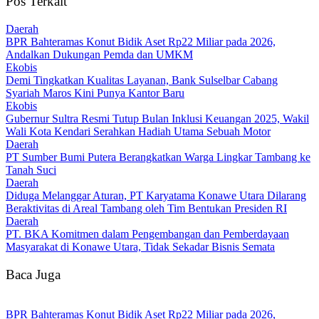
Pos Terkait
Daerah
BPR Bahteramas Konut Bidik Aset Rp22 Miliar pada 2026,
Andalkan Dukungan Pemda dan UMKM
Ekobis
Demi Tingkatkan Kualitas Layanan, Bank Sulselbar Cabang
Syariah Maros Kini Punya Kantor Baru
Ekobis
Gubernur Sultra Resmi Tutup Bulan Inklusi Keuangan 2025, Wakil
Wali Kota Kendari Serahkan Hadiah Utama Sebuah Motor
Daerah
PT Sumber Bumi Putera Berangkatkan Warga Lingkar Tambang ke
Tanah Suci
Daerah
Diduga Melanggar Aturan, PT Karyatama Konawe Utara Dilarang
Beraktivitas di Areal Tambang oleh Tim Bentukan Presiden RI
Daerah
PT. BKA Komitmen dalam Pengembangan dan Pemberdayaan
Masyarakat di Konawe Utara, Tidak Sekadar Bisnis Semata
Baca Juga
BPR Bahteramas Konut Bidik Aset Rp22 Miliar pada 2026,