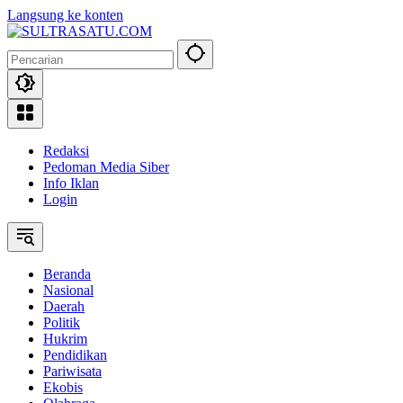
Langsung ke konten
Redaksi
Pedoman Media Siber
Info Iklan
Login
Beranda
Nasional
Daerah
Politik
Hukrim
Pendidikan
Pariwisata
Ekobis