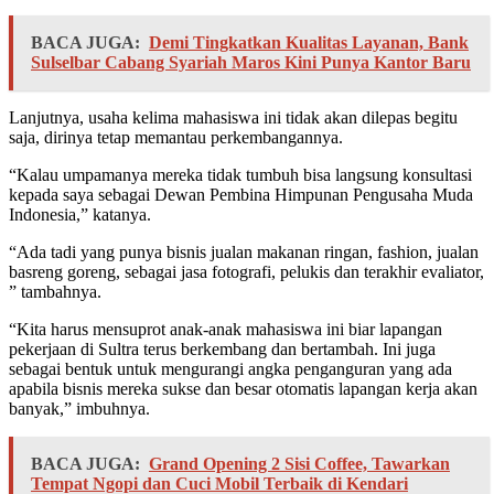
BACA JUGA:
Demi Tingkatkan Kualitas Layanan, Bank
Sulselbar Cabang Syariah Maros Kini Punya Kantor Baru
Lanjutnya, usaha kelima mahasiswa ini tidak akan dilepas begitu
saja, dirinya tetap memantau perkembangannya.
“Kalau umpamanya mereka tidak tumbuh bisa langsung konsultasi
kepada saya sebagai Dewan Pembina Himpunan Pengusaha Muda
Indonesia,” katanya.
“Ada tadi yang punya bisnis jualan makanan ringan, fashion, jualan
basreng goreng, sebagai jasa fotografi, pelukis dan terakhir evaliator,
” tambahnya.
“Kita harus mensuprot anak-anak mahasiswa ini biar lapangan
pekerjaan di Sultra terus berkembang dan bertambah. Ini juga
sebagai bentuk untuk mengurangi angka penganguran yang ada
apabila bisnis mereka sukse dan besar otomatis lapangan kerja akan
banyak,” imbuhnya.
BACA JUGA:
Grand Opening 2 Sisi Coffee, Tawarkan
Tempat Ngopi dan Cuci Mobil Terbaik di Kendari