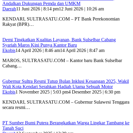
Andalkan Dukungan Pemda dan UMKM
Daerah
11 Juni 2026 | 8:14 pm
12 Juni 2026 | 10:26 am
KENDARI, SULTRASATU.COM – PT Bank Perekonomian
Rakyat (BPR)…
Demi Tingkatkan Kualitas Layanan, Bank Sulselbar Cabang
Syariah Maros Kini Punya Kantor Baru
Ekobis
14 April 2026 | 8:46 am
14 April 2026 | 8:47 am
MAROS, SULTRASATU.COM – Kantor baru Bank Sulselbar
Cabang…
Gubernur Sultra Resmi Tutup Bulan Inklusi Keuangan 2025, Wakil
Wali Kota Kendari Serahkan Hadiah Utama Sebuah Motor
Ekobis
1 November 2025 | 5:03 pm
4 Desember 2025 | 6:30 pm
KENDARI, SULTRASATU.COM – Gubernur Sulawesi Tenggara
secara resmi…
PT Sumber Bumi Putera Berangkatkan Warga Lingkar Tambang ke
Tanah Suci