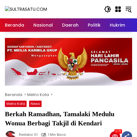
Langsung
ke
konten
Beranda
Nasional
Daerah
Politik
Hukrim
P
Beranda
Metro Kota
Metro Kota
News
Berkah Ramadhan, Tamalaki Medulu
Wonua Berbagi Takjil di Kendari
1275
Redaksi 01
1 Min Baca