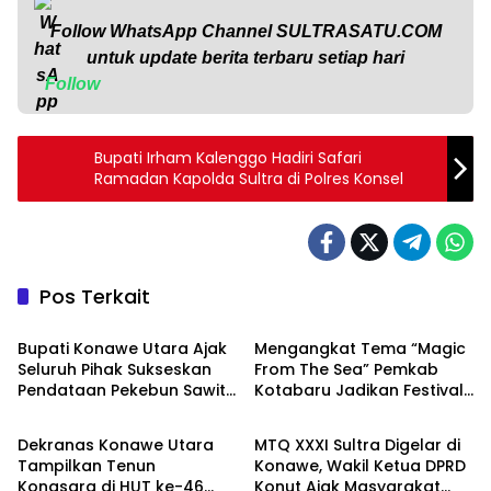
Follow WhatsApp Channel
SULTRASATU.COM
untuk update berita terbaru setiap hari
Follow
Bupati Irham Kalenggo Hadiri Safari
Ramadan Kapolda Sultra di Polres Konsel
Pos Terkait
News
News
Bupati Konawe Utara Ajak
Mengangkat Tema “Magic
Seluruh Pihak Sukseskan
From The Sea” Pemkab
Pendataan Pekebun Sawit
Kotabaru Jadikan Festival
News
News
Menuju ISPO
Budaya Saijaan Ruang
Kolaborasi Pelestarian
Dekranas Konawe Utara
MTQ XXXI Sultra Digelar di
Budaya Bajau
Tampilkan Tenun
Konawe, Wakil Ketua DPRD
Konasara di HUT ke-46
Konut Ajak Masyarakat