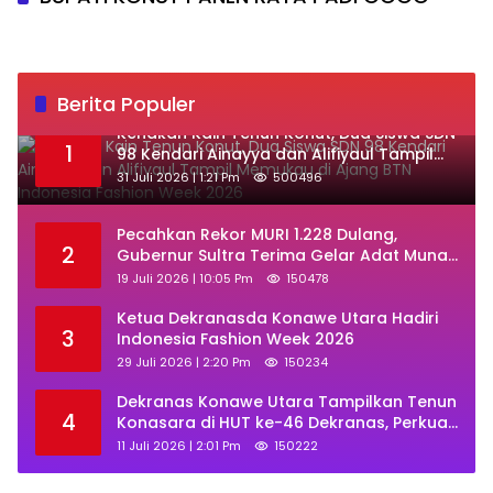
Berita Populer
‎Kenakan Kain Tenun Konut, Dua Siswa SDN
1
98 Kendari Ainayya dan Alifiyaul Tampil
Memukau di Ajang BTN Indonesia Fashion
31 Juli 2026 | 1:21 Pm
500496
Week 2026
Pecahkan Rekor MURI 1.228 Dulang,
2
Gubernur Sultra Terima Gelar Adat Muna
dan Ajak KKMM Bersinergi
19 Juli 2026 | 10:05 Pm
150478
Ketua Dekranasda Konawe Utara Hadiri
3
Indonesia Fashion Week 2026
29 Juli 2026 | 2:20 Pm
150234
Dekranas Konawe Utara Tampilkan Tenun
4
Konasara di HUT ke-46 Dekranas, Perkuat
Promosi UMKM Daerah
11 Juli 2026 | 2:01 Pm
150222