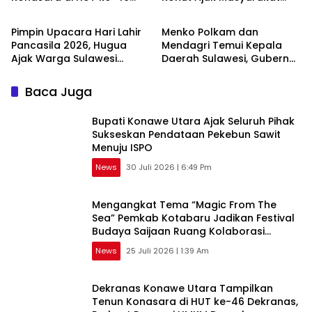
Daerah
Daerah
Dekranas, Perkuat Promosi
Sukseskan
UMKM Daerah
Pimpin Upacara Hari Lahir
Menko Polkam dan
Pancasila 2026, Hugua
Mendagri Temui Kepala
Ajak Warga Sulawesi
Daerah Sulawesi, Gubernur
Tenggara Perkuat
Sultra Dorong
Komitmen Kebangsaan
Pembangunan Inklusif
Baca Juga
Bupati Konawe Utara Ajak Seluruh Pihak
Sukseskan Pendataan Pekebun Sawit
Menuju ISPO
News
30 Juli 2026 | 6:49 Pm
Mengangkat Tema “Magic From The
Sea” Pemkab Kotabaru Jadikan Festival
Budaya Saijaan Ruang Kolaborasi
Pelestarian Budaya Bajau
News
25 Juli 2026 | 1:39 Am
Dekranas Konawe Utara Tampilkan
Tenun Konasara di HUT ke-46 Dekranas,