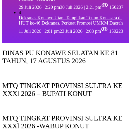
29 Juli 2026 | 2:20 pm
30 Juli 2026 | 2:21 pm
150237
4
Dekranas Konawe Utara Tampilkan Tenun Konasara di
HUT ke-46 Dekranas, Perkuat Promosi UMKM Daerah
11 Juli 2026 | 2:01 pm
23 Juli 2026 | 2:03 pm
150223
DINAS PU KONAWE SELATAN KE 81
TAHUN, 17 AGUSTUS 2026
MTQ TINGKAT PROVINSI SULTRA KE
XXXl 2026 – BUPATI KONUT
MTQ TINGKAT PROVINSI SULTRA KE
XXXl 2026 -WABUP KONUT