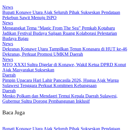
News
Bupati Konawe Utara Ajak Seluruh Pihak Sukseskan Pendataan
Pekebun Sawit Menuju ISPO
News
Mengangkat Tema “Magic From The Sea” Pemkab Kotabaru
Jadikan Festival Budaya Saijaan Ruang Kolaborasi Pelestarian
Budaya Bajau
News
Dekranas Konawe Utara Tampilkan Tenun Konasara di HUT ke-46
Dekranas, Perkuat Promosi UMKM Daerah
News
MTQ XXXI Sultra Digelar di Konawe, Wakil Ketua DPRD Konut
Ajak Masyarakat Sukseskan
Daerah
Pimpin Upacara Hari Lahir Pancasila 2026, Hugua Ajak Warga
Sulawesi Tenggara Perkuat Komitmen Kebangsaan
Daerah
Menko Polkam dan Mendagri Temui Kepala Daerah Sulawesi,
Gubernur Sultra Dorong Pembangunan Inklusif
Baca Juga
Bupati Konawe Utara Ajak Seluruh Pihak Sukseskan Pendataan