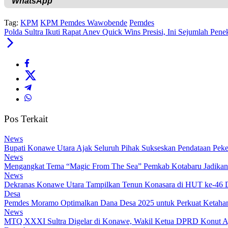
Tag:
KPM
KPM Pemdes Wawobende
Pemdes
Polda Sultra Ikuti Rapat Anev Quick Wins Presisi, Ini Sejumlah Pen
Pos Terkait
News
Bupati Konawe Utara Ajak Seluruh Pihak Sukseskan Pendataan Pe
News
Mengangkat Tema “Magic From The Sea” Pemkab Kotabaru Jadikan F
News
Dekranas Konawe Utara Tampilkan Tenun Konasara di HUT ke-46
Desa
Pemdes Moramo Optimalkan Dana Desa 2025 untuk Perkuat Ketahana
News
MTQ XXXI Sultra Digelar di Konawe, Wakil Ketua DPRD Konut Aj