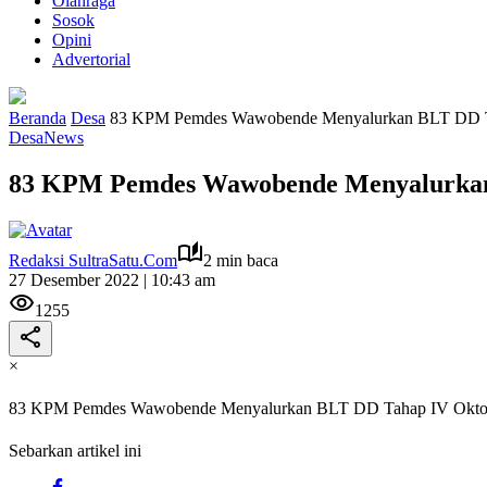
Olahraga
Sosok
Opini
Advertorial
Beranda
Desa
83 KPM Pemdes Wawobende Menyalurkan BLT DD Ta
Desa
News
83 KPM Pemdes Wawobende Menyalurkan
Redaksi SultraSatu.Com
2 min baca
27 Desember 2022 | 10:43 am
1255
×
83 KPM Pemdes Wawobende Menyalurkan BLT DD Tahap IV Oktob
Sebarkan artikel ini