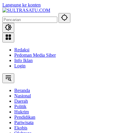
Langsung ke konten
Redaksi
Pedoman Media Siber
Info Iklan
Login
Beranda
Nasional
Daerah
Politik
Hukrim
Pendidikan
Pariwisata
Ekobis