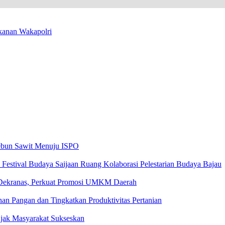
ekanan Wakapolri
kebun Sawit Menuju ISPO
estival Budaya Saijaan Ruang Kolaborasi Pelestarian Budaya Bajau
 Dekranas, Perkuat Promosi UMKM Daerah
n Pangan dan Tingkatkan Produktivitas Pertanian
ak Masyarakat Sukseskan