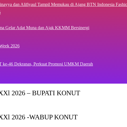
inayya dan Alifiyaul Tampil Memukau di Ajang BTN Indonesia Fash
6
ima Gelar Adat Muna dan Ajak KKMM Bersinergi
 Week 2026
T ke-46 Dekranas, Perkuat Promosi UMKM Daerah
Xl 2026 – BUPATI KONUT
XXl 2026 -WABUP KONUT