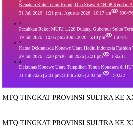
‎Kenakan Kain Tenun Konut, Dua Siswa SDN 98 Kendari A
31 Juli 2026 | 1:21 pm
1 Agustus 2026 | 10:17 am
50047
2
Pecahkan Rekor MURI 1.228 Dulang, Gubernur Sultra Ter
19 Juli 2026 | 10:05 pm
20 Juli 2026 | 5:10 pm
150478
3
Ketua Dekranasda Konawe Utara Hadiri Indonesia Fashion
29 Juli 2026 | 2:20 pm
30 Juli 2026 | 2:21 pm
150231
4
Dekranas Konawe Utara Tampilkan Tenun Konasara di HU
11 Juli 2026 | 2:01 pm
23 Juli 2026 | 2:03 pm
150222
MTQ TINGKAT PROVINSI SULTRA KE XX
MTQ TINGKAT PROVINSI SULTRA KE X