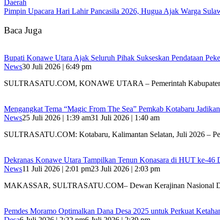
Daerah
Pimpin Upacara Hari Lahir Pancasila 2026, Hugua Ajak Warga Sul
Baca Juga
Bupati Konawe Utara Ajak Seluruh Pihak Sukseskan Pendataan Pe
News
30 Juli 2026 | 6:49 pm
SULTRASATU.COM, KONAWE UTARA – Pemerintah Kabupaten
Mengangkat Tema “Magic From The Sea” Pemkab Kotabaru Jadikan F
News
25 Juli 2026 | 1:39 am
31 Juli 2026 | 1:40 am
SULTRASATU.COM: Kotabaru, Kalimantan Selatan, Juli 2026 – P
Dekranas Konawe Utara Tampilkan Tenun Konasara di HUT ke-46
News
11 Juli 2026 | 2:01 pm
23 Juli 2026 | 2:03 pm
MAKASSAR, SULTRASATU.COM– Dewan Kerajinan Nasional Dae
Pemdes Moramo Optimalkan Dana Desa 2025 untuk Perkuat Ketahana
Desa
6 Juli 2026 | 2:22 pm
6 Juli 2026 | 2:39 pm