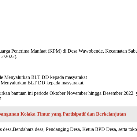
uarga Penerima Manfaat (KPM) di Desa Wawobende, Kecamatan Sabul
12/2022).
 Menyalurkan BLT DD kepada masyarakat.
kan bantuan ini periode Oktober November hingga Desember 2022. y
M.
ngunan Kolaka Timur yang Partisipatif dan Berkelanjutan
 desa,Bendahara desa, Pendanging Desa, Ketua BPD Desa, serta toko