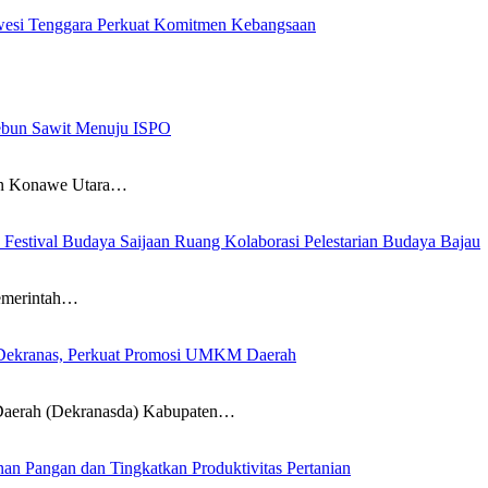
awesi Tenggara Perkuat Komitmen Kebangsaan
kebun Sawit Menuju ISPO
 Konawe Utara…
estival Budaya Saijaan Ruang Kolaborasi Pelestarian Budaya Bajau
emerintah…
 Dekranas, Perkuat Promosi UMKM Daerah
rah (Dekranasda) Kabupaten…
n Pangan dan Tingkatkan Produktivitas Pertanian