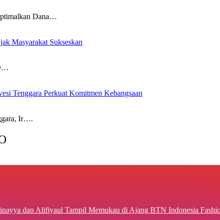
timalkan Dana…
ak Masyarakat Sukseskan
RD…
awesi Tenggara Perkuat Komitmen Kebangsaan
ara, Ir….
O