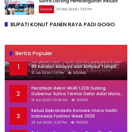
Sultra Dorong Pembangunan Inklusif
Daerah
30 Mei 2026 | 7:33 Pm
BUPATI KONUT PANEN RAYA PADI GOGO
Berita Populer
‎Kenakan Kain Tenun Konut, Dua Siswa SDN
1
98 Kendari Ainayya dan Alifiyaul Tampil
Memukau di Ajang BTN Indonesia Fashion
31 Juli 2026 | 1:21 Pm
500440
Week 2026
Pecahkan Rekor MURI 1.228 Dulang,
2
Gubernur Sultra Terima Gelar Adat Muna
dan Ajak KKMM Bersinergi
19 Juli 2026 | 10:05 Pm
150475
Ketua Dekranasda Konawe Utara Hadiri
3
Indonesia Fashion Week 2026
29 Juli 2026 | 2:20 Pm
150228