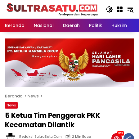
Langsung
ke
konten
Beranda
Nasional
Daerah
Politik
Hukrim
P
Beranda
News
News
5 Ketua Tim Penggerak PKK
Kecamatan Dilantik
1151
Redaksi SultraSatu.Com
2 Min Baca