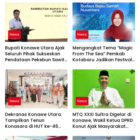
News
News
Bupati Konawe Utara Ajak
Mengangkat Tema “Magic
Seluruh Pihak Sukseskan
From The Sea” Pemkab
Pendataan Pekebun Sawit
Kotabaru Jadikan Festival
Menuju ISPO
Budaya Saijaan Ruang
Kolaborasi Pelestarian
Budaya Bajau
News
News
Dekranas Konawe Utara
MTQ XXXI Sultra Digelar di
Tampilkan Tenun
Konawe, Wakil Ketua DPRD
Konasara di HUT ke-46
Konut Ajak Masyarakat
Dekranas, Perkuat Promosi
Sukseskan
UMKM Daerah