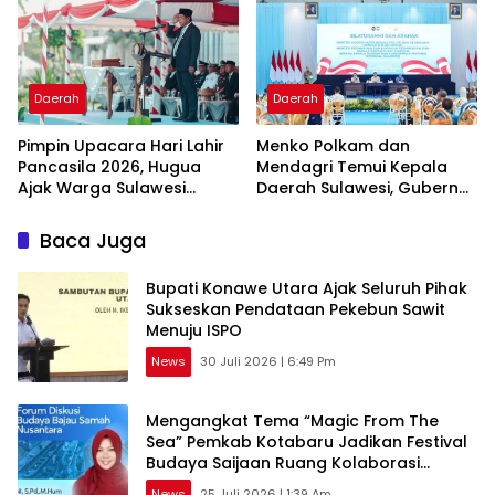
Daerah
Daerah
Pimpin Upacara Hari Lahir
Menko Polkam dan
Pancasila 2026, Hugua
Mendagri Temui Kepala
Ajak Warga Sulawesi
Daerah Sulawesi, Gubernur
Tenggara Perkuat
Sultra Dorong
Komitmen Kebangsaan
Pembangunan Inklusif
Baca Juga
Bupati Konawe Utara Ajak Seluruh Pihak
Sukseskan Pendataan Pekebun Sawit
Menuju ISPO
News
30 Juli 2026 | 6:49 Pm
Mengangkat Tema “Magic From The
Sea” Pemkab Kotabaru Jadikan Festival
Budaya Saijaan Ruang Kolaborasi
Pelestarian Budaya Bajau
News
25 Juli 2026 | 1:39 Am