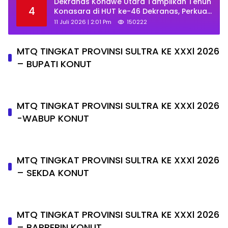
Dekranas Konawe Utara Tampilkan Tenun
4
Konasara di HUT ke-46 Dekranas, Perkuat
Promosi UMKM Daerah
11 Juli 2026 | 2:01 Pm
150222
MTQ TINGKAT PROVINSI SULTRA KE XXXl 2026
– BUPATI KONUT
MTQ TINGKAT PROVINSI SULTRA KE XXXl 2026
-WABUP KONUT
MTQ TINGKAT PROVINSI SULTRA KE XXXl 2026
– SEKDA KONUT
MTQ TINGKAT PROVINSI SULTRA KE XXXl 2026
– BAPPERIN KONUT