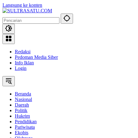
Langsung ke konten
Redaksi
Pedoman Media Siber
Info Iklan
Login
Beranda
Nasional
Daerah
Politik
Hukrim
Pendidikan
Pariwisata
Ekobis