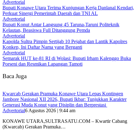
Advertorial
Bupati Konawe Utara Terima Kunjungan Kerja Danlanal Kendari,
Perkuat Sinergi Pemerintah Daerah dan TNI AL
Advertorial
Bupati Konut Antar Langsung 45 Taruna-Taruni Politeknik
Kelautan, Beasiswa Full Ditanggung Pemda
Advertorial
‎Kapolda Sultra Pimpin Sertijab 10 Pejabat dan Lantik Kapolres
Konkep, Ini Daftar Nama yang Berganti
Advertorial
Semarak HUT ke-81 RI di Wolasi: Bupati Irham Kalenggo Buka
Porseni dan Resmikan Lapangan Tamoti
Baca Juga
‎Kwarcab Gerakan Pramuka Konawe Utara Lepas Kontingen
Jambore Nasional XII 2026, Bupati Ikbar: Tunjukkan Karakter
Generasi Muda Konut yang Disiplin dan Berprestasi ‎
Advertorial
6 Agustus 2026 | 9:44 am
KONAWE UTARA,SULTRASATU.COM – Kwartir Cabang
(Kwarcab) Gerakan Pramuka…