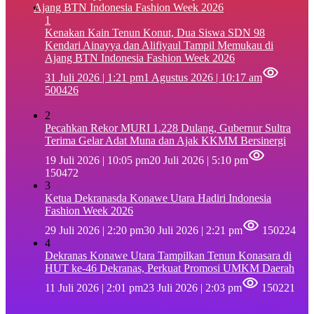
1
‎Kenakan Kain Tenun Konut, Dua Siswa SDN 98
Kendari Ainayya dan Alifiyaul Tampil Memukau di
Ajang BTN Indonesia Fashion Week 2026
31 Juli 2026 | 1:21 pm
1 Agustus 2026 | 10:17 am
500426
2
Pecahkan Rekor MURI 1.228 Dulang, Gubernur Sultra
Terima Gelar Adat Muna dan Ajak KKMM Bersinergi
19 Juli 2026 | 10:05 pm
20 Juli 2026 | 5:10 pm
150472
3
Ketua Dekranasda Konawe Utara Hadiri Indonesia
Fashion Week 2026
29 Juli 2026 | 2:20 pm
30 Juli 2026 | 2:21 pm
150224
4
Dekranas Konawe Utara Tampilkan Tenun Konasara di
HUT ke-46 Dekranas, Perkuat Promosi UMKM Daerah
11 Juli 2026 | 2:01 pm
23 Juli 2026 | 2:03 pm
150221