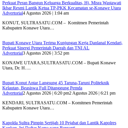
‎Perkuat Peran Bangun Keluarga Berkualitas, Hj. Misra Wastawati
Ikbar Resmi Lantik Ketua TP-PKK Kecamatan se-Konawe Utara
Advertorial
4 Agustus 2026 | 1:04 am
‎KONUT, SULTRASATU.COM – Komitmen Pemerintah
Kabupaten Konawe Utara…
Bupati Konawe Utara Terima Kunjungan Kerja Danlanal Kendari,
Perkuat Sinergi Pemerintah Daerah dan TNI AL
Advertorial
3 Agustus 2026 | 3:52 pm
‎KONAWE UTARA,SULTRASATU.COM – Bupati Konawe
Utara, Dr. H….
Bupati Konut Antar Langsung 45 Taruna-Taruni Politeknik
Kelautan, Beasiswa Full Ditanggung Pemda
Advertorial
2 Agustus 2026 | 6:20 pm
2 Agustus 2026 | 6:21 pm
KENDARI, SULTRASATU.COM – Komitmen Pemerintah
Kabupaten Konawe Utara…
‎Kapolda Sultra Pimpin Sertijab 10 Pejabat dan Lantik Kapolres
Konkep, Ini Daftar Nama yang Berganti