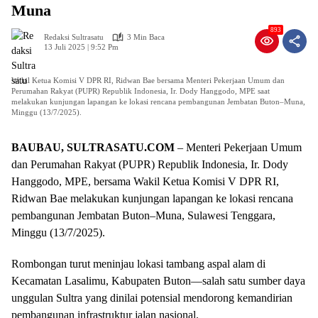
Muna
893
Redaksi Sultrasatu
3 Min Baca
13 Juli 2025 | 9:52 Pm
Wakil Ketua Komisi V DPR RI, Ridwan Bae bersama Menteri Pekerjaan Umum dan
Perumahan Rakyat (PUPR) Republik Indonesia, Ir. Dody Hanggodo, MPE saat
melakukan kunjungan lapangan ke lokasi rencana pembangunan Jembatan Buton–Muna,
Minggu (13/7/2025).
BAUBAU, SULTRASATU.COM
– Menteri Pekerjaan Umum
dan Perumahan Rakyat (PUPR) Republik Indonesia, Ir. Dody
Hanggodo, MPE, bersama Wakil Ketua Komisi V DPR RI,
Ridwan Bae melakukan kunjungan lapangan ke lokasi rencana
pembangunan Jembatan Buton–Muna, Sulawesi Tenggara,
Minggu (13/7/2025).
Rombongan turut meninjau lokasi tambang aspal alam di
Kecamatan Lasalimu, Kabupaten Buton—salah satu sumber daya
unggulan Sultra yang dinilai potensial mendorong kemandirian
pembangunan infrastruktur jalan nasional.