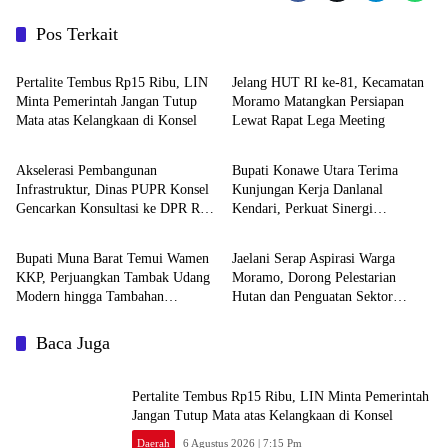
Pos Terkait
Daerah
Daerah
‎Pertalite Tembus Rp15 Ribu, LIN
‎Jelang HUT RI ke-81, Kecamatan
Minta Pemerintah Jangan Tutup
Moramo Matangkan Persiapan
Mata atas Kelangkaan di Konsel
Lewat Rapat Lega Meeting
Daerah
Advertorial
Akselerasi Pembangunan
Bupati Konawe Utara Terima
Infrastruktur, Dinas PUPR Konsel
Kunjungan Kerja Danlanal
Gencarkan Konsultasi ke DPR RI
Kendari, Perkuat Sinergi
Daerah
Advertorial
dan Kementerian
Pemerintah Daerah dan TNI AL
‎Bupati Muna Barat Temui Wamen
Jaelani Serap Aspirasi Warga
KKP, Perjuangkan Tambak Udang
Moramo, Dorong Pelestarian
Modern hingga Tambahan
Hutan dan Penguatan Sektor
Kampung Nelayan
Pertanian
Baca Juga
‎Pertalite Tembus Rp15 Ribu, LIN Minta Pemerintah
Jangan Tutup Mata atas Kelangkaan di Konsel
Daerah
6 Agustus 2026 | 7:15 Pm