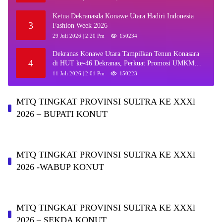
Ketua Dekranasda Konawe Utara Hadiri Indonesia
3
Fashion Week 2026
29 Juli 2026 | 2:20 Pm
150234
Dekranas Konawe Utara Tampilkan Tenun Konasara
4
di HUT ke-46 Dekranas, Perkuat Promosi UMKM
Daerah
11 Juli 2026 | 2:01 Pm
150223
MTQ TINGKAT PROVINSI SULTRA KE XXXl
2026 – BUPATI KONUT
MTQ TINGKAT PROVINSI SULTRA KE XXXl
2026 -WABUP KONUT
MTQ TINGKAT PROVINSI SULTRA KE XXXl
2026 – SEKDA KONUT