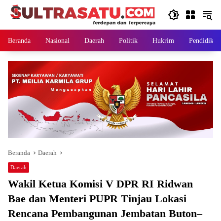
Langsung
ke
konten
Beranda
Nasional
Daerah
Politik
Hukrim
Pendidikan
Beranda
Daerah
Daerah
Wakil Ketua Komisi V DPR RI Ridwan
Bae dan Menteri PUPR Tinjau Lokasi
Rencana Pembangunan Jembatan Buton–