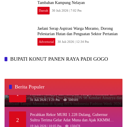
Tambahan Kampung Nelayan
Daerah
30 Juli 2026 | 7:02 Pm
Jaelani Serap Aspirasi Warga Moramo, Dorong
Pelestarian Hutan dan Penguatan Sektor Pertanian
Advertorial
30 Juli 2026 | 12:34 Pm
BUPATI KONUT PANEN RAYA PADI GOGO
Berita Populer
‎Kenakan Kain Tenun Konut, Dua Siswa SDN 98
1
Kendari Ainayya dan Alifiyaul Tampil Memukau di
Ajang BTN Indonesia Fashion Week 2026
31 Juli 2026 | 1:21 Pm
500501
Pecahkan Rekor MURI 1.228 Dulang, Gubernur
2
Sultra Terima Gelar Adat Muna dan Ajak KKMM
Bersinergi
19 Juli 2026 | 10:05 Pm
150478