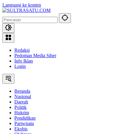
Langsung ke konten
Redaksi
Pedoman Media Siber
Info Iklan
Login
Beranda
Nasional
Daerah
Politik
Hukrim
Pendidikan
Pariwisata
Ekobis