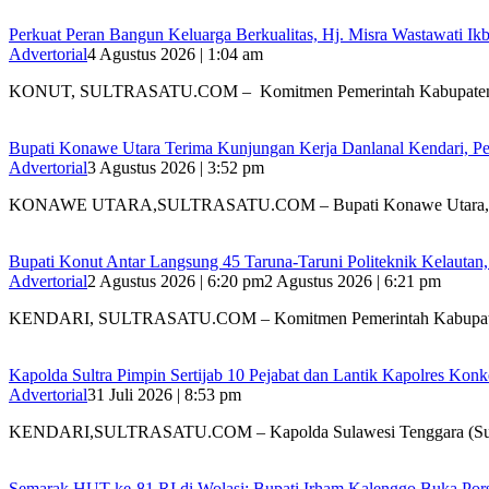
‎Perkuat Peran Bangun Keluarga Berkualitas, Hj. Misra Wastawati
Advertorial
4 Agustus 2026 | 1:04 am
‎KONUT, SULTRASATU.COM – Komitmen Pemerintah Kabupate
Bupati Konawe Utara Terima Kunjungan Kerja Danlanal Kendari, Pe
Advertorial
3 Agustus 2026 | 3:52 pm
‎KONAWE UTARA,SULTRASATU.COM – Bupati Konawe Utara,
Bupati Konut Antar Langsung 45 Taruna-Taruni Politeknik Kelautan
Advertorial
2 Agustus 2026 | 6:20 pm
2 Agustus 2026 | 6:21 pm
KENDARI, SULTRASATU.COM – Komitmen Pemerintah Kabupat
‎Kapolda Sultra Pimpin Sertijab 10 Pejabat dan Lantik Kapolres Kon
Advertorial
31 Juli 2026 | 8:53 pm
‎KENDARI,SULTRASATU.COM – Kapolda Sulawesi Tenggara (Sultr
Semarak HUT ke-81 RI di Wolasi: Bupati Irham Kalenggo Buka Por