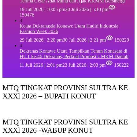
Terima Gelar Adat Muna dan Ajak KKMM Bersinergi
19 Juli 2026 | 10:05 pm
20 Juli 2026 | 5:10 pm
150476
3
Ketua Dekranasda Konawe Utara Hadiri Indonesia
Fashion Week 2026
29 Juli 2026 | 2:20 pm
30 Juli 2026 | 2:21 pm
150229
4
Dekranas Konawe Utara Tampilkan Tenun Konasara di
HUT ke-46 Dekranas, Perkuat Promosi UMKM Daerah
11 Juli 2026 | 2:01 pm
23 Juli 2026 | 2:03 pm
150222
MTQ TINGKAT PROVINSI SULTRA KE
XXXl 2026 – BUPATI KONUT
MTQ TINGKAT PROVINSI SULTRA KE
XXXl 2026 -WABUP KONUT