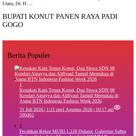
Utara, Dr. H….
BUPATI KONUT PANEN RAYA PADI
GOGO
Berita Populer
1
‎Kenakan Kain Tenun Konut, Dua Siswa SDN 98
Kendari Ainayya dan Alifiyaul Tampil Memukau di
Ajang BTN Indonesia Fashion Week 2026
31 Juli 2026 | 1:21 pm
1 Agustus 2026 | 10:17 am
500462
2
Pecahkan Rekor MURI 1.228 Dulang, Gubernur Sultra