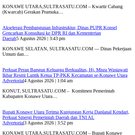
KONAWE UTARA,SULTRASATU.COM – Kwartir Cabang
(Kwarcab) Gerakan Pramuka…
Akselerasi Pembangunan Infrastruktur, Dinas PUPR Konsel
Gencarkan Konsultasi ke DPR RI dan Kementerian
Daerah
5 Agustus 2026 | 3:43 pm
KONAWE SELATAN, SULTRASATU.COM — Dinas Pekerjaan
Umum dan…
‎Perkuat Peran Bangun Keluarga Berkualitas, Hj. Misra Wastawati
Ikbar Resmi Lantik Ketua TP-PKK Kecamatan se-Konawe Utara
Advertorial
4 Agustus 2026 | 1:04 am
‎KONUT, SULTRASATU.COM – Komitmen Pemerintah
Kabupaten Konawe Utara…
Bupati Konawe Utara Terima Kunjungan Kerja Danlanal Kendari,
Perkuat Sinergi Pemerintah Daerah dan TNI AL
Advertorial
3 Agustus 2026 | 3:52 pm
‎KONAWE UTARA,SULTRASATU.COM – Bupati Konawe