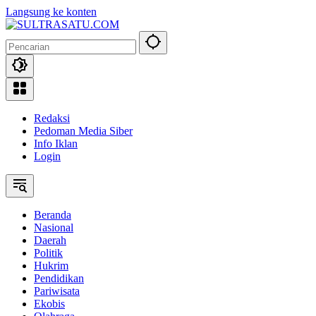
Langsung ke konten
Redaksi
Pedoman Media Siber
Info Iklan
Login
Beranda
Nasional
Daerah
Politik
Hukrim
Pendidikan
Pariwisata
Ekobis