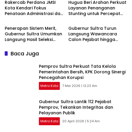
Rakercab Perdana JMSI
Hugua Beri Arahan Perkuat
Kota Kendari Fokus
Layanan Penanganan
Penataan Administrasi dan
Stunting untuk Percepat
Metro Kota
Metro Kota
Penguatan Organisasi
Penurunan Prevalensi di
Sultra
Penerapan Sistem Merit,
Gubernur Sultra Turun
Gubernur Sultra Umumkan
Langsung Wawancara
Langsung Hasil Seleksi
Calon Pejabat hingga
Pejabat Eselon III dan IV
Kerjasama Manajemen
Talenta ASN dengan Jawa
Baca Juga
Barat
Pemprov Sultra Perkuat Tata Kelola
Pemerintahan Bersih, KPK Dorong Sinergi
Pencegahan Korupsi
Metro Kota
7 Mei 2026 | 12:23 Am
Gubernur Sultra Lantik 112 Pejabat
Pemprov, Tekankan Integritas dan
Pelayanan Publik
Metro Kota
20 April 2026 | 5:24 Am