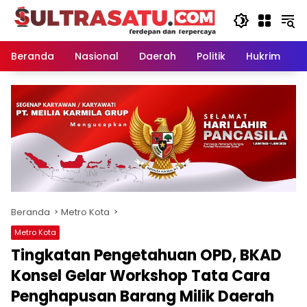
Langsung
ke
konten
Beranda
Nasional
Daerah
Politik
Hukrim
P
Beranda
Metro Kota
Metro Kota
Tingkatan Pengetahuan OPD, BKAD
Konsel Gelar Workshop Tata Cara
Penghapusan Barang Milik Daerah