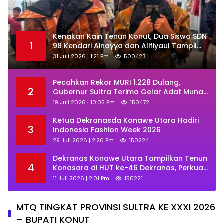
‎Kenakan Kain Tenun Konut, Dua Siswa SDN
1
98 Kendari Ainayya dan Alifiyaul Tampil
Memukau di Ajang BTN Indonesia Fashion
31 Juli 2026 | 1:21 Pm
500423
Week 2026
Pecahkan Rekor MURI 1.228 Dulang,
2
Gubernur Sultra Terima Gelar Adat Muna
dan Ajak KKMM Bersinergi
19 Juli 2026 | 10:05 Pm
150472
Ketua Dekranasda Konawe Utara Hadiri
3
Indonesia Fashion Week 2026
29 Juli 2026 | 2:20 Pm
150224
Dekranas Konawe Utara Tampilkan Tenun
4
Konasara di HUT ke-46 Dekranas, Perkuat
Promosi UMKM Daerah
11 Juli 2026 | 2:01 Pm
150221
MTQ TINGKAT PROVINSI SULTRA KE XXXl 2026
– BUPATI KONUT