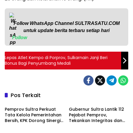
Follow WhatsApp Channel
SULTRASATU.COM
untuk update berita terbaru setiap hari
Follow
Lepas Atlet Kempo di Porprov, Sulkarnain Janji Beri
Bonus Bagi Penyumbang Medali
Pos Terkait
Metro Kota
Metro Kota
Pemprov Sultra Perkuat
Gubernur Sultra Lantik 112
Tata Kelola Pemerintahan
Pejabat Pemprov,
Bersih, KPK Dorong Sinergi
Tekankan Integritas dan
Metro Kota
Metro Kota
Pencegahan Korupsi
Pelayanan Publik