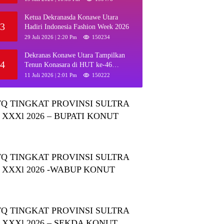
Ketua Dekranasda Konawe Utara
3
Hadiri Indonesia Fashion Week 2026
29 Juli 2026 | 2:20 Pm
150234
Dekranas Konawe Utara Tampilkan
4
Tenun Konasara di HUT ke-46
Dekranas, Perkuat Promosi UMKM
11 Juli 2026 | 2:01 Pm
150222
Daerah
Q TINGKAT PROVINSI SULTRA
 XXXl 2026 – BUPATI KONUT
Q TINGKAT PROVINSI SULTRA
 XXXl 2026 -WABUP KONUT
Q TINGKAT PROVINSI SULTRA
 XXXl 2026 – SEKDA KONUT