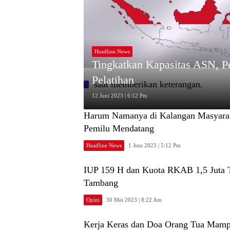
Headline News
Tingkatkan Kapasitas ASN, 
Pelatihan
saat memberikan keterangan.
12 Juni 2023 | 6:12 Pm
Harum Namanya di Kalangan Masyarak
Pemilu Mendatang
Headline News
1 Juni 2023 | 5:12 Pm
IUP 159 H dan Kuota RKAB 1,5 Juta T
Tambang
Opini
30 Mei 2023 | 8:22 Am
Kerja Keras dan Doa Orang Tua Mamp