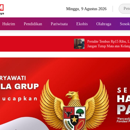
Minggu, 9 Agustus 2026
Hukrim
Pendidikan
Pariwisata
Ekobis
Olahraga
Sosok
‎Pertalite Tembus Rp15 Ribu, LIN Minta Pemerinta
Jangan Tutup Mata atas Kelangkaan di Konsel