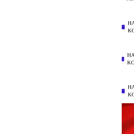
HA
K
HA
K
HA
K