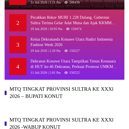
Ajang BTN Indonesia Fashion Week 2026
31 Juli 2026 | 1:21 Pm
500439
Pecahkan Rekor MURI 1.228 Dulang, Gubernur
2
Sultra Terima Gelar Adat Muna dan Ajak KKMM
Bersinergi
19 Juli 2026 | 10:05 Pm
150474
Ketua Dekranasda Konawe Utara Hadiri Indonesia
3
Fashion Week 2026
29 Juli 2026 | 2:20 Pm
150227
Dekranas Konawe Utara Tampilkan Tenun Konasara
4
di HUT ke-46 Dekranas, Perkuat Promosi UMKM
Daerah
11 Juli 2026 | 2:01 Pm
150222
MTQ TINGKAT PROVINSI SULTRA KE XXXl
2026 – BUPATI KONUT
MTQ TINGKAT PROVINSI SULTRA KE XXXl
2026 -WABUP KONUT