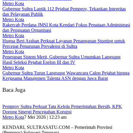
Metro Kota
Gubernur Sultra Lantik 112 Pejabat Pemprov, Tekankan Integritas
dan Pelayanan Publik
Metro Kota
Rakercab Perdana JMSI Kota Kendari Fokus Penataan Administrasi
dan Penguatan Organisasi
Metro Kota
Hugua Beri Arahan Perkuat Layanan Penanganan Stunting untuk
Percepat Penurunan Prevalensi di Sultra
Metro Kota
Penerapan Sistem Merit, Gubernur Sultra Umumkan Langsung
Hasil Seleksi Pejabat Eselon III dan IV
Metro Kota
Gubernur Sultra Turun Langsung Wawancara Calon Pejabat hingga
Kerjasama Manajemen Talenta ASN dengan Jawa Barat
Baca Juga
Pemprov Sultra Perkuat Tata Kelola Pemerintahan Bersih, KPK
Dorong Sinergi Pencegahan Korupsi
Metro Kota
7 Mei 2026 | 12:23 am
KENDARI, SULTRASATU.COM – Pemerintah Provinsi
(Pemprov) Sulawesi Tenggara…