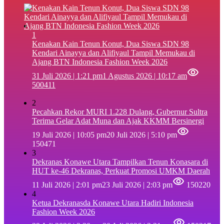
1
‎Kenakan Kain Tenun Konut, Dua Siswa SDN 98
Kendari Ainayya dan Alifiyaul Tampil Memukau di
Ajang BTN Indonesia Fashion Week 2026
31 Juli 2026 | 1:21 pm
1 Agustus 2026 | 10:17 am
500411
2
Pecahkan Rekor MURI 1.228 Dulang, Gubernur Sultra
Terima Gelar Adat Muna dan Ajak KKMM Bersinergi
19 Juli 2026 | 10:05 pm
20 Juli 2026 | 5:10 pm
150471
3
Dekranas Konawe Utara Tampilkan Tenun Konasara di
HUT ke-46 Dekranas, Perkuat Promosi UMKM Daerah
11 Juli 2026 | 2:01 pm
23 Juli 2026 | 2:03 pm
150220
4
Ketua Dekranasda Konawe Utara Hadiri Indonesia
Fashion Week 2026