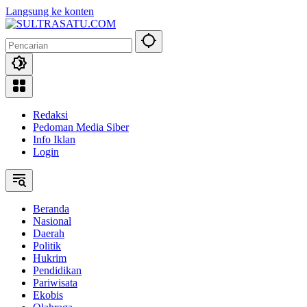
Langsung ke konten
Redaksi
Pedoman Media Siber
Info Iklan
Login
Beranda
Nasional
Daerah
Politik
Hukrim
Pendidikan
Pariwisata
Ekobis