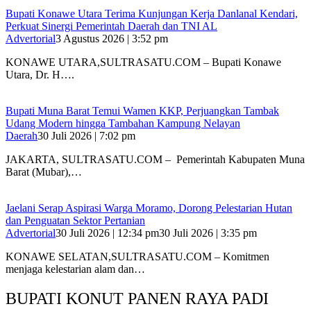
Bupati Konawe Utara Terima Kunjungan Kerja Danlanal Kendari,
Perkuat Sinergi Pemerintah Daerah dan TNI AL
Advertorial
3 Agustus 2026 | 3:52 pm
‎KONAWE UTARA,SULTRASATU.COM – Bupati Konawe
Utara, Dr. H….
‎Bupati Muna Barat Temui Wamen KKP, Perjuangkan Tambak
Udang Modern hingga Tambahan Kampung Nelayan
Daerah
30 Juli 2026 | 7:02 pm
‎JAKARTA, SULTRASATU.COM – Pemerintah Kabupaten Muna
Barat (Mubar),…
Jaelani Serap Aspirasi Warga Moramo, Dorong Pelestarian Hutan
dan Penguatan Sektor Pertanian
Advertorial
30 Juli 2026 | 12:34 pm
30 Juli 2026 | 3:35 pm
KONAWE SELATAN,SULTRASATU.COM – Komitmen
menjaga kelestarian alam dan…
BUPATI KONUT PANEN RAYA PADI