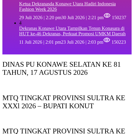
Ketua Dekranasda Konawe Utara Hadiri Indonesia
Fashion Week 2026
29 Juli 2026 | 2:20 pm
30 Juli 2026 | 2:21 pm
150237
4
Dekranas Konawe Utara Tampilkan Tenun Konasara di
HUT ke-46 Dekranas, Perkuat Promosi UMKM Daerah
11 Juli 2026 | 2:01 pm
23 Juli 2026 | 2:03 pm
150223
DINAS PU KONAWE SELATAN KE 81
TAHUN, 17 AGUSTUS 2026
MTQ TINGKAT PROVINSI SULTRA KE
XXXl 2026 – BUPATI KONUT
MTQ TINGKAT PROVINSI SULTRA KE