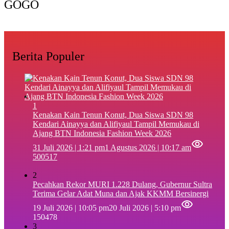
GOGO
Berita Populer
1
‎Kenakan Kain Tenun Konut, Dua Siswa SDN 98
Kendari Ainayya dan Alifiyaul Tampil Memukau di
Ajang BTN Indonesia Fashion Week 2026
31 Juli 2026 | 1:21 pm
1 Agustus 2026 | 10:17 am
500517
2
Pecahkan Rekor MURI 1.228 Dulang, Gubernur Sultra
Terima Gelar Adat Muna dan Ajak KKMM Bersinergi
19 Juli 2026 | 10:05 pm
20 Juli 2026 | 5:10 pm
150478
3