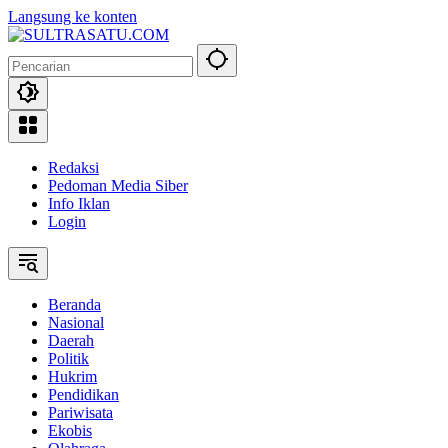
Langsung ke konten
Redaksi
Pedoman Media Siber
Info Iklan
Login
Beranda
Nasional
Daerah
Politik
Hukrim
Pendidikan
Pariwisata
Ekobis