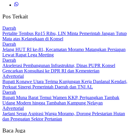
Pos Terkait
Daerah
‎Pertalite Tembus Rp15 Ribu, LIN Minta Pemerintah Jangan Tutup
Mata atas Kelangkaan di Konsel
Daerah
‎Jelang HUT RI ke-81, Kecamatan Moramo Matangkan Persiapan
Lewat Rapat Lega Meeting
Daerah
Akselerasi Pembangunan Infrastruktur, Dinas PUPR Konsel
Gencarkan Konsultasi ke DPR RI dan Kementerian
Advertorial
Bupati Konawe Utara Terima Kunjungan Kerja Danlanal Kendari,
Perkuat Sinergi Pemerintah Daerah dan TNI AL
Daerah
‎Bupati Muna Barat Temui Wamen KKP, Perjuangkan Tambak
Udang Modern hingga Tambahan Kampung Nelayan
Advertorial
Jaelani Serap Aspirasi Warga Moramo, Dorong Pelestarian Hutan
dan Penguatan Sektor Pertanian
Baca Juga