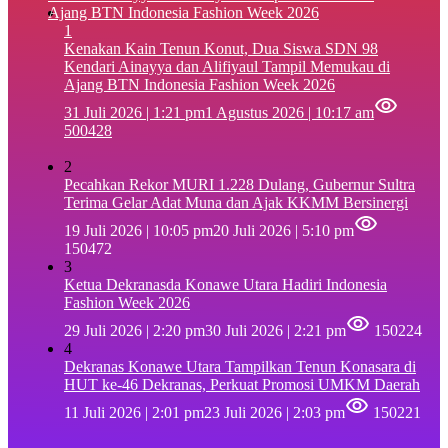
1
‎Kenakan Kain Tenun Konut, Dua Siswa SDN 98
Kendari Ainayya dan Alifiyaul Tampil Memukau di
Ajang BTN Indonesia Fashion Week 2026
31 Juli 2026 | 1:21 pm
1 Agustus 2026 | 10:17 am
500428
2
Pecahkan Rekor MURI 1.228 Dulang, Gubernur Sultra
Terima Gelar Adat Muna dan Ajak KKMM Bersinergi
19 Juli 2026 | 10:05 pm
20 Juli 2026 | 5:10 pm
150472
3
Ketua Dekranasda Konawe Utara Hadiri Indonesia
Fashion Week 2026
29 Juli 2026 | 2:20 pm
30 Juli 2026 | 2:21 pm
150224
4
Dekranas Konawe Utara Tampilkan Tenun Konasara di
HUT ke-46 Dekranas, Perkuat Promosi UMKM Daerah
11 Juli 2026 | 2:01 pm
23 Juli 2026 | 2:03 pm
150221