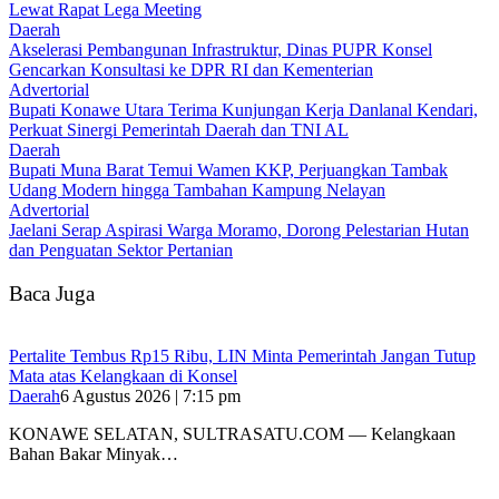
Lewat Rapat Lega Meeting
Daerah
Akselerasi Pembangunan Infrastruktur, Dinas PUPR Konsel
Gencarkan Konsultasi ke DPR RI dan Kementerian
Advertorial
Bupati Konawe Utara Terima Kunjungan Kerja Danlanal Kendari,
Perkuat Sinergi Pemerintah Daerah dan TNI AL
Daerah
‎Bupati Muna Barat Temui Wamen KKP, Perjuangkan Tambak
Udang Modern hingga Tambahan Kampung Nelayan
Advertorial
Jaelani Serap Aspirasi Warga Moramo, Dorong Pelestarian Hutan
dan Penguatan Sektor Pertanian
Baca Juga
‎Pertalite Tembus Rp15 Ribu, LIN Minta Pemerintah Jangan Tutup
Mata atas Kelangkaan di Konsel
Daerah
6 Agustus 2026 | 7:15 pm
‎KONAWE SELATAN, SULTRASATU.COM — Kelangkaan
Bahan Bakar Minyak…