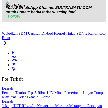
Follow WhatsApp Channel
SULTRASATU.COM
untuk update berita terbaru setiap hari
Follow
Wujudkan SDM Unggul, Dikbud Konsel Tinjau SDN 2 Ranomeeto
Barat
Pos Terkait
Daerah
‎Pertalite Tembus Rp15 Ribu, LIN Minta Pemerintah Jangan Tutup
Mata atas Kelangkaan di Konsel
Daerah
‎Jelang HUT RI ke-81, Kecamatan Moramo Matangkan Persiapan