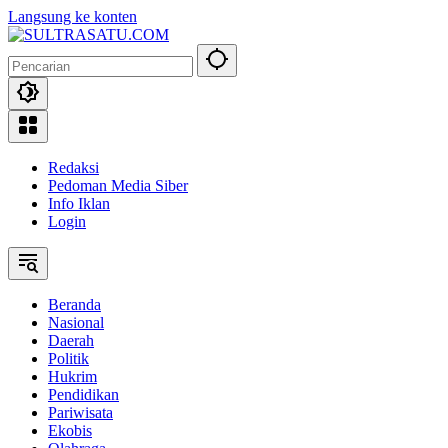
Langsung ke konten
Redaksi
Pedoman Media Siber
Info Iklan
Login
Beranda
Nasional
Daerah
Politik
Hukrim
Pendidikan
Pariwisata
Ekobis