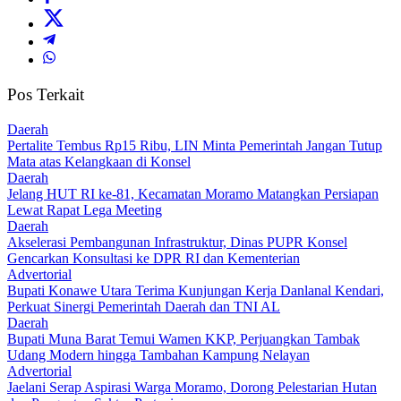
Pos Terkait
Daerah
‎Pertalite Tembus Rp15 Ribu, LIN Minta Pemerintah Jangan Tutup
Mata atas Kelangkaan di Konsel
Daerah
‎Jelang HUT RI ke-81, Kecamatan Moramo Matangkan Persiapan
Lewat Rapat Lega Meeting
Daerah
Akselerasi Pembangunan Infrastruktur, Dinas PUPR Konsel
Gencarkan Konsultasi ke DPR RI dan Kementerian
Advertorial
Bupati Konawe Utara Terima Kunjungan Kerja Danlanal Kendari,
Perkuat Sinergi Pemerintah Daerah dan TNI AL
Daerah
‎Bupati Muna Barat Temui Wamen KKP, Perjuangkan Tambak
Udang Modern hingga Tambahan Kampung Nelayan
Advertorial
Jaelani Serap Aspirasi Warga Moramo, Dorong Pelestarian Hutan