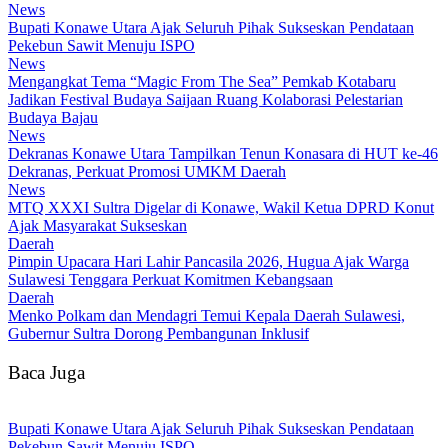
News
Bupati Konawe Utara Ajak Seluruh Pihak Sukseskan Pendataan
Pekebun Sawit Menuju ISPO
News
Mengangkat Tema “Magic From The Sea” Pemkab Kotabaru
Jadikan Festival Budaya Saijaan Ruang Kolaborasi Pelestarian
Budaya Bajau
News
Dekranas Konawe Utara Tampilkan Tenun Konasara di HUT ke-46
Dekranas, Perkuat Promosi UMKM Daerah
News
MTQ XXXI Sultra Digelar di Konawe, Wakil Ketua DPRD Konut
Ajak Masyarakat Sukseskan
Daerah
Pimpin Upacara Hari Lahir Pancasila 2026, Hugua Ajak Warga
Sulawesi Tenggara Perkuat Komitmen Kebangsaan
Daerah
Menko Polkam dan Mendagri Temui Kepala Daerah Sulawesi,
Gubernur Sultra Dorong Pembangunan Inklusif
Baca Juga
Bupati Konawe Utara Ajak Seluruh Pihak Sukseskan Pendataan
Pekebun Sawit Menuju ISPO