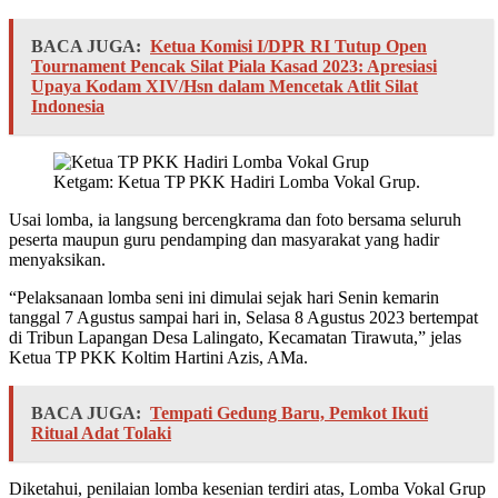
BACA JUGA:
Ketua Komisi I/DPR RI Tutup Open
Tournament Pencak Silat Piala Kasad 2023: Apresiasi
Upaya Kodam XIV/Hsn dalam Mencetak Atlit Silat
Indonesia
Ketgam: Ketua TP PKK Hadiri Lomba Vokal Grup.
Usai lomba, ia langsung bercengkrama dan foto bersama seluruh
peserta maupun guru pendamping dan masyarakat yang hadir
menyaksikan.
“Pelaksanaan lomba seni ini dimulai sejak hari Senin kemarin
tanggal 7 Agustus sampai hari in, Selasa 8 Agustus 2023 bertempat
di Tribun Lapangan Desa Lalingato, Kecamatan Tirawuta,” jelas
Ketua TP PKK Koltim Hartini Azis, AMa.
BACA JUGA:
Tempati Gedung Baru, Pemkot Ikuti
Ritual Adat Tolaki
Diketahui, penilaian lomba kesenian terdiri atas, Lomba Vokal Grup