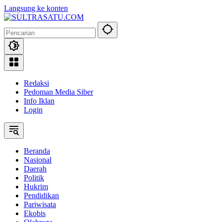
Langsung ke konten
Redaksi
Pedoman Media Siber
Info Iklan
Login
Beranda
Nasional
Daerah
Politik
Hukrim
Pendidikan
Pariwisata
Ekobis