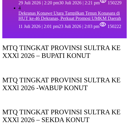
29 Juli 2026 | 2:20 pm
30 Juli 2026 | 2:21 pm
150229
4
Dekranas Konawe Utara Tampilkan Tenun Konasara di
HUT ke-46 Dekranas, Perkuat Promosi UMKM Daerah
11 Juli 2026 | 2:01 pm
23 Juli 2026 | 2:03 pm
150222
MTQ TINGKAT PROVINSI SULTRA KE
XXXl 2026 – BUPATI KONUT
MTQ TINGKAT PROVINSI SULTRA KE
XXXl 2026 -WABUP KONUT
MTQ TINGKAT PROVINSI SULTRA KE
XXXl 2026 – SEKDA KONUT