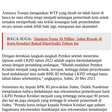
Asmawa Tosepu mengatakan WTP yang diraih ini tidak harus di
bawa ke rana eforia tetapi menjadi tantangan pemerintah kota untuk
semakin memperbaiki tata kelola keuangan baik pemerintahan
secara umum untuk lebih baik lagi, transparan dan akuntabel.
BACA JUGA:
Siapkan Dana 16 Miliar, Jalan Rusak di
Kota Kendari Bakal Diperbaiki Tahun Ini
Dengan demikian langkah-langkah Pemkot setelah menerima
laporan audit LKPD tahun 2022 adalah segera menindaklanjuti
sesuai dengan perundang-undangan. “Mudah-mudahan Pemkot
Kendari menjadi yang terbaik, tercepat, tertinggi dalam penyelesaian
hasil tindaklanjut atau audit BPK RI terhadap LKPD sebagai mana
tahun-tahun sebelumnya,” ungkapnya, Sabtu, 20 Mei 2023.
Sementara itu, kepala BPK RI perwakilan Sultra, Dedek Nandemar
menjelaskan bahwa tindaklanjut atas rekomendasi pemeriksaan hasil
LKPD Pemkot Kendari menjadi yang tertimggi mencapai 90 persen
dan hal itu juga menjadi yang tertinggi di seluruh pemerintah di
Sultra. “Pemda harus belajar kepada Pemkot Kendari agar paham
bagaimana rekomendasi tindaklanjut atas rekomendasi tindaklanjut