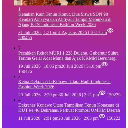
1
‎Kenakan Kain Tenun Konut, Dua Siswa SDN 98
Kendari Ainayya dan Alifiyaul Tampil Memukau di
Ajang BTN Indonesia Fashion Week 2026
31 Juli 2026 | 1:21 pm
1 Agustus 2026 | 10:17 am
500455
2
Pecahkan Rekor MURI 1.228 Dulang, Gubernur Sultra
Terima Gelar Adat Muna dan Ajak KKMM Bersinergi
19 Juli 2026 | 10:05 pm
20 Juli 2026 | 5:10 pm
150476
3
Ketua Dekranasda Konawe Utara Hadiri Indonesia
Fashion Week 2026
29 Juli 2026 | 2:20 pm
30 Juli 2026 | 2:21 pm
150229
4
Dekranas Konawe Utara Tampilkan Tenun Konasara di
HUT ke-46 Dekranas, Perkuat Promosi UMKM Daerah
11 Juli 2026 | 2:01 pm
23 Juli 2026 | 2:03 pm
150222