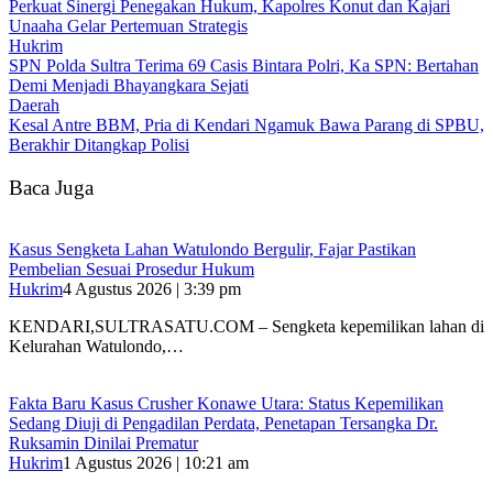
‎Perkuat Sinergi Penegakan Hukum, Kapolres Konut dan Kajari
Unaaha Gelar Pertemuan Strategis
Hukrim
SPN Polda Sultra Terima 69 Casis Bintara Polri, Ka SPN: Bertahan
Demi Menjadi Bhayangkara Sejati
Daerah
Kesal Antre BBM, Pria di Kendari Ngamuk Bawa Parang di SPBU,
Berakhir Ditangkap Polisi
Baca Juga
‎Kasus Sengketa Lahan Watulondo Bergulir, Fajar Pastikan
Pembelian Sesuai Prosedur Hukum
Hukrim
4 Agustus 2026 | 3:39 pm
KENDARI,SULTRASATU.COM – ‎Sengketa kepemilikan lahan di
Kelurahan Watulondo,…
Fakta Baru Kasus Crusher Konawe Utara: Status Kepemilikan
Sedang Diuji di Pengadilan Perdata, Penetapan Tersangka Dr.
Ruksamin Dinilai Prematur
Hukrim
1 Agustus 2026 | 10:21 am