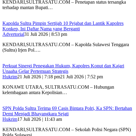
KENDARI,SULTRASATU.COM – Penetapan status tersangka
terhadap mantan Bupati…
‎Kapolda Sultra Pimpin Sertijab 10 Pejabat dan Lantik Kapolres
Konkep, Ini Daftar Nama yang Berganti
Advertorial
31 Juli 2026 | 8:53 pm
‎KENDARI,SULTRASATU.COM – Kapolda Sulawesi Tenggara
(Sultra) Irjen Pol….
‎Perkuat Sinergi Penegakan Hukum, Kapolres Konut dan Kajari
Unaaha Gelar Pertemuan Strategis
Hukrim
21 Juli 2026 | 7:18 pm
21 Juli 2026 | 7:52 pm
‎KONAWE UTARA, SULTRASATU.COM – Hubungan
kelembagaan antara Kepolisian…
SPN Polda Sultra Terima 69 Casis Bintara Polri, Ka SPN: Bertahan
Demi Menjadi Bhayangkara Sejati
Hukrim
17 Juli 2026 | 11:43 am
KENDARI,SULTRASATU.COM – Sekolah Polisi Negara (SPN)
Polda Sulawesi…