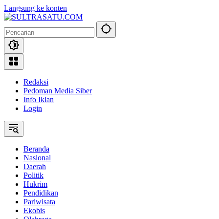
Langsung ke konten
Redaksi
Pedoman Media Siber
Info Iklan
Login
Beranda
Nasional
Daerah
Politik
Hukrim
Pendidikan
Pariwisata
Ekobis