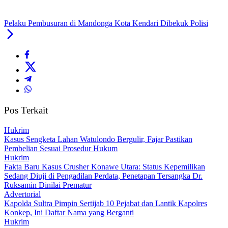
Pelaku Pembusuran di Mandonga Kota Kendari Dibekuk Polisi
Pos Terkait
Hukrim
‎Kasus Sengketa Lahan Watulondo Bergulir, Fajar Pastikan
Pembelian Sesuai Prosedur Hukum
Hukrim
Fakta Baru Kasus Crusher Konawe Utara: Status Kepemilikan
Sedang Diuji di Pengadilan Perdata, Penetapan Tersangka Dr.
Ruksamin Dinilai Prematur
Advertorial
‎Kapolda Sultra Pimpin Sertijab 10 Pejabat dan Lantik Kapolres
Konkep, Ini Daftar Nama yang Berganti
Hukrim