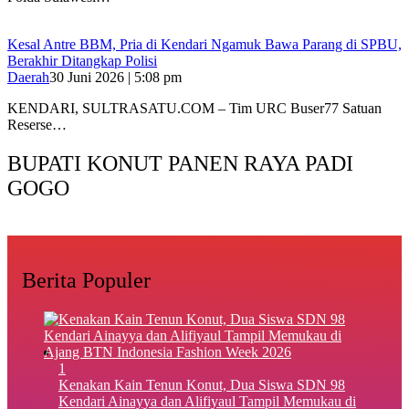
Kesal Antre BBM, Pria di Kendari Ngamuk Bawa Parang di SPBU,
Berakhir Ditangkap Polisi
Daerah
30 Juni 2026 | 5:08 pm
KENDARI, SULTRASATU.COM – Tim URC Buser77 Satuan
Reserse…
BUPATI KONUT PANEN RAYA PADI
GOGO
Berita Populer
1
‎Kenakan Kain Tenun Konut, Dua Siswa SDN 98
Kendari Ainayya dan Alifiyaul Tampil Memukau di