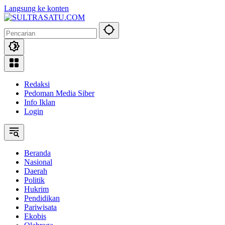
Langsung ke konten
Redaksi
Pedoman Media Siber
Info Iklan
Login
Beranda
Nasional
Daerah
Politik
Hukrim
Pendidikan
Pariwisata
Ekobis