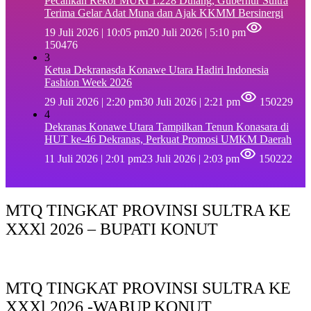
Pecahkan Rekor MURI 1.228 Dulang, Gubernur Sultra
Terima Gelar Adat Muna dan Ajak KKMM Bersinergi
19 Juli 2026 | 10:05 pm
20 Juli 2026 | 5:10 pm
150476
3
Ketua Dekranasda Konawe Utara Hadiri Indonesia
Fashion Week 2026
29 Juli 2026 | 2:20 pm
30 Juli 2026 | 2:21 pm
150229
4
Dekranas Konawe Utara Tampilkan Tenun Konasara di
HUT ke-46 Dekranas, Perkuat Promosi UMKM Daerah
11 Juli 2026 | 2:01 pm
23 Juli 2026 | 2:03 pm
150222
MTQ TINGKAT PROVINSI SULTRA KE
XXXl 2026 – BUPATI KONUT
MTQ TINGKAT PROVINSI SULTRA KE
XXXl 2026 -WABUP KONUT