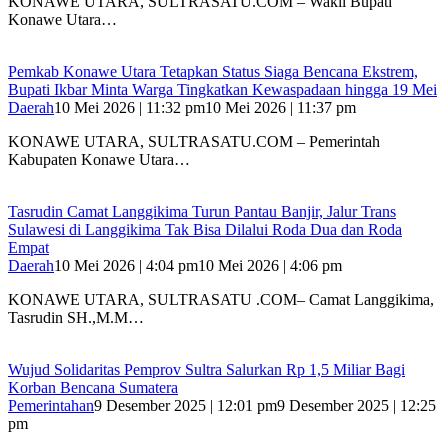
KONAWE UTARA, SULTRASATU.COM – Wakil Bupati
Konawe Utara…
Pemkab Konawe Utara Tetapkan Status Siaga Bencana Ekstrem,
Bupati Ikbar Minta Warga Tingkatkan Kewaspadaan hingga 19 Mei
Daerah
10 Mei 2026 | 11:32 pm
10 Mei 2026 | 11:37 pm
KONAWE UTARA, SULTRASATU.COM – Pemerintah
Kabupaten Konawe Utara…
Tasrudin Camat Langgikima Turun Pantau Banjir, Jalur Trans
Sulawesi di Langgikima Tak Bisa Dilalui Roda Dua dan Roda
Empat
Daerah
10 Mei 2026 | 4:04 pm
10 Mei 2026 | 4:06 pm
KONAWE UTARA, SULTRASATU .COM– Camat Langgikima,
Tasrudin SH.,M.M…
Wujud Solidaritas Pemprov Sultra Salurkan Rp 1,5 Miliar Bagi
Korban Bencana Sumatera
Pemerintahan
9 Desember 2025 | 12:01 pm
9 Desember 2025 | 12:25
pm