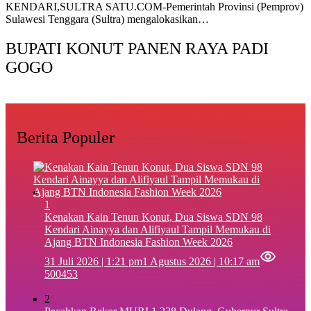
KENDARI,SULTRA SATU.COM-Pemerintah Provinsi (Pemprov)
Sulawesi Tenggara (Sultra) mengalokasikan…
BUPATI KONUT PANEN RAYA PADI
GOGO
Berita Populer
1
‎Kenakan Kain Tenun Konut, Dua Siswa SDN 98
Kendari Ainayya dan Alifiyaul Tampil Memukau di
Ajang BTN Indonesia Fashion Week 2026
31 Juli 2026 | 1:21 pm
1 Agustus 2026 | 10:17 am
500453
2