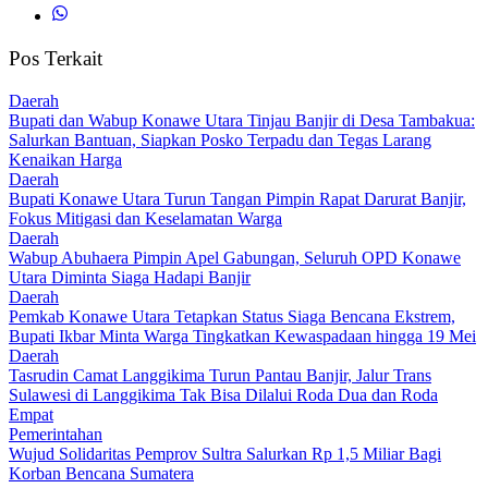
Pos Terkait
Daerah
Bupati dan Wabup Konawe Utara Tinjau Banjir di Desa Tambakua:
Salurkan Bantuan, Siapkan Posko Terpadu dan Tegas Larang
Kenaikan Harga
Daerah
Bupati Konawe Utara Turun Tangan Pimpin Rapat Darurat Banjir,
Fokus Mitigasi dan Keselamatan Warga
Daerah
Wabup Abuhaera Pimpin Apel Gabungan, Seluruh OPD Konawe
Utara Diminta Siaga Hadapi Banjir
Daerah
Pemkab Konawe Utara Tetapkan Status Siaga Bencana Ekstrem,
Bupati Ikbar Minta Warga Tingkatkan Kewaspadaan hingga 19 Mei
Daerah
Tasrudin Camat Langgikima Turun Pantau Banjir, Jalur Trans
Sulawesi di Langgikima Tak Bisa Dilalui Roda Dua dan Roda
Empat
Pemerintahan
Wujud Solidaritas Pemprov Sultra Salurkan Rp 1,5 Miliar Bagi
Korban Bencana Sumatera