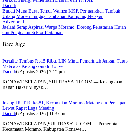
Perkuat Sinergi Pemerintah Daerah dan TNI AL
Daerah
‎Bupati Muna Barat Temui Wamen KKP, Perjuangkan Tambak
Udang Modern hingga Tambahan Kampung Nelayan
Advertorial
Jaelani Serap Aspirasi Warga Moramo, Dorong Pelestarian Hutan
dan Penguatan Sektor Pertanian
Baca Juga
‎Pertalite Tembus Rp15 Ribu, LIN Minta Pemerintah Jangan Tutup
Mata atas Kelangkaan di Konsel
Daerah
6 Agustus 2026 | 7:15 pm
‎KONAWE SELATAN, SULTRASATU.COM — Kelangkaan
Bahan Bakar Minyak…
‎Jelang HUT RI ke-81, Kecamatan Moramo Matangkan Persiapan
Lewat Rapat Lega Meeting
Daerah
6 Agustus 2026 | 11:37 am
KONAWE SELATAN,SULTRASATU.COM — Pemerintah
Kecamatan Moramo, Kabupaten Konawe…