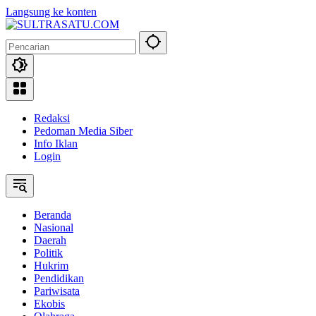
Langsung ke konten
Redaksi
Pedoman Media Siber
Info Iklan
Login
Beranda
Nasional
Daerah
Politik
Hukrim
Pendidikan
Pariwisata
Ekobis