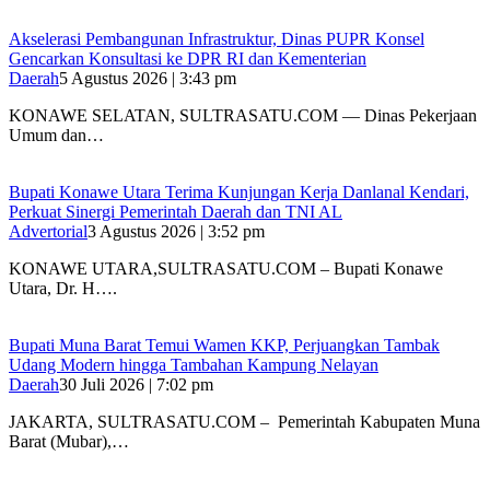
Akselerasi Pembangunan Infrastruktur, Dinas PUPR Konsel
Gencarkan Konsultasi ke DPR RI dan Kementerian
Daerah
5 Agustus 2026 | 3:43 pm
KONAWE SELATAN, SULTRASATU.COM — Dinas Pekerjaan
Umum dan…
Bupati Konawe Utara Terima Kunjungan Kerja Danlanal Kendari,
Perkuat Sinergi Pemerintah Daerah dan TNI AL
Advertorial
3 Agustus 2026 | 3:52 pm
‎KONAWE UTARA,SULTRASATU.COM – Bupati Konawe
Utara, Dr. H….
‎Bupati Muna Barat Temui Wamen KKP, Perjuangkan Tambak
Udang Modern hingga Tambahan Kampung Nelayan
Daerah
30 Juli 2026 | 7:02 pm
‎JAKARTA, SULTRASATU.COM – Pemerintah Kabupaten Muna
Barat (Mubar),…