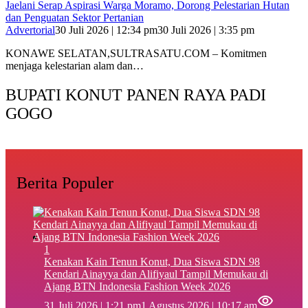
Jaelani Serap Aspirasi Warga Moramo, Dorong Pelestarian Hutan
dan Penguatan Sektor Pertanian
Advertorial
30 Juli 2026 | 12:34 pm
30 Juli 2026 | 3:35 pm
KONAWE SELATAN,SULTRASATU.COM – Komitmen
menjaga kelestarian alam dan…
BUPATI KONUT PANEN RAYA PADI
GOGO
Berita Populer
1
‎Kenakan Kain Tenun Konut, Dua Siswa SDN 98
Kendari Ainayya dan Alifiyaul Tampil Memukau di
Ajang BTN Indonesia Fashion Week 2026
31 Juli 2026 | 1:21 pm
1 Agustus 2026 | 10:17 am