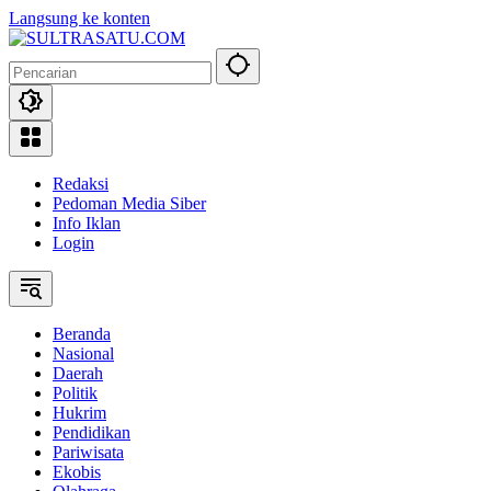
Langsung ke konten
Redaksi
Pedoman Media Siber
Info Iklan
Login
Beranda
Nasional
Daerah
Politik
Hukrim
Pendidikan
Pariwisata
Ekobis