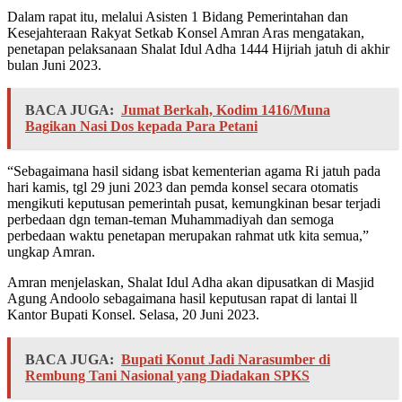
Dalam rapat itu, melalui Asisten 1 Bidang Pemerintahan dan
Kesejahteraan Rakyat Setkab Konsel Amran Aras mengatakan,
penetapan pelaksanaan Shalat Idul Adha 1444 Hijriah jatuh di akhir
bulan Juni 2023.
BACA JUGA:
Jumat Berkah, Kodim 1416/Muna
Bagikan Nasi Dos kepada Para Petani
“Sebagaimana hasil sidang isbat kementerian agama Ri jatuh pada
hari kamis, tgl 29 juni 2023 dan pemda konsel secara otomatis
mengikuti keputusan pemerintah pusat, kemungkinan besar terjadi
perbedaan dgn teman-teman Muhammadiyah dan semoga
perbedaan waktu penetapan merupakan rahmat utk kita semua,”
ungkap Amran.
Amran menjelaskan, Shalat Idul Adha akan dipusatkan di Masjid
Agung Andoolo sebagaimana hasil keputusan rapat di lantai ll
Kantor Bupati Konsel. Selasa, 20 Juni 2023.
BACA JUGA:
Bupati Konut Jadi Narasumber di
Rembung Tani Nasional yang Diadakan SPKS