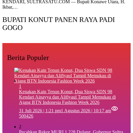
KENDARI, SULTRASATU.COM — Bupati Konawe Utara, H.
Ikbar,…
BUPATI KONUT PANEN RAYA PADI
GOGO
Berita Populer
1
‎Kenakan Kain Tenun Konut, Dua Siswa SDN 98
Kendari Ainayya dan Alifiyaul Tampil Memukau di
Ajang BTN Indonesia Fashion Week 2026
31 Juli 2026 | 1:21 pm
1 Agustus 2026 | 10:17 am
500426
2
Pecahkan Rekor MURI 1.228 Dulang, Gubernur Sultra