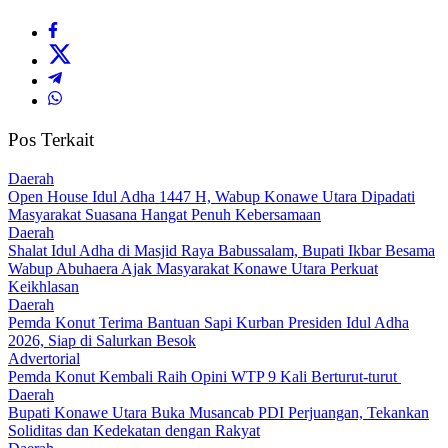
Pos Terkait
Daerah
Open House Idul Adha 1447 H, Wabup Konawe Utara Dipadati
Masyarakat Suasana Hangat Penuh Kebersamaan
Daerah
Shalat Idul Adha di Masjid Raya Babussalam, Bupati Ikbar Besama
Wabup Abuhaera Ajak Masyarakat Konawe Utara Perkuat
Keikhlasan
Daerah
Pemda Konut Terima Bantuan Sapi Kurban Presiden Idul Adha
2026, Siap di Salurkan Besok
Advertorial
Pemda Konut Kembali Raih Opini WTP 9 Kali Berturut-turut
Daerah
Bupati Konawe Utara Buka Musancab PDI Perjuangan, Tekankan
Soliditas dan Kedekatan dengan Rakyat