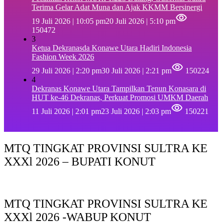
Terima Gelar Adat Muna dan Ajak KKMM Bersinergi
19 Juli 2026 | 10:05 pm
20 Juli 2026 | 5:10 pm
150472
3
Ketua Dekranasda Konawe Utara Hadiri Indonesia
Fashion Week 2026
29 Juli 2026 | 2:20 pm
30 Juli 2026 | 2:21 pm
150224
4
Dekranas Konawe Utara Tampilkan Tenun Konasara di
HUT ke-46 Dekranas, Perkuat Promosi UMKM Daerah
11 Juli 2026 | 2:01 pm
23 Juli 2026 | 2:03 pm
150221
MTQ TINGKAT PROVINSI SULTRA KE
XXXl 2026 – BUPATI KONUT
MTQ TINGKAT PROVINSI SULTRA KE
XXXl 2026 -WABUP KONUT