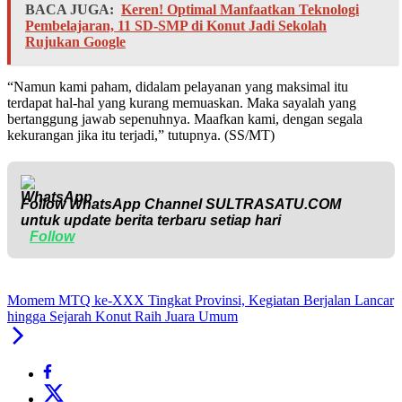
BACA JUGA:
Keren! Optimal Manfaatkan Teknologi
Pembelajaran, 11 SD-SMP di Konut Jadi Sekolah
Rujukan Google
“Namun kami paham, didalam pelayanan yang maksimal itu
terdapat hal-hal yang kurang memuaskan. Maka sayalah yang
bertanggung jawab sepenuhnya. Maafkan kami, dengan segala
kekurangan jika itu terjadi,” tutupnya. (SS/MT)
Follow WhatsApp Channel
SULTRASATU.COM
untuk update berita terbaru setiap hari
Follow
Momem MTQ ke-XXX Tingkat Provinsi, Kegiatan Berjalan Lancar
hingga Sejarah Konut Raih Juara Umum