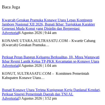
Baca Juga
‎Kwarcab Gerakan Pramuka Konawe Utara Lepas Kontingen
Jambore Nasional XII 2026, Bupati Ikbar: Tunjukkan Karakter
Generasi Muda Konut yang Disiplin dan Berprestasi ‎
Advertorial
6 Agustus 2026 | 9:44 am
KONAWE UTARA,SULTRASATU.COM – Kwartir Cabang
(Kwarcab) Gerakan Pramuka…
‎Perkuat Peran Bangun Keluarga Berkualitas, Hj. Misra Wastawati
Ikbar Resmi Lantik Ketua TP-PKK Kecamatan se-Konawe Utara
Advertorial
4 Agustus 2026 | 1:04 am
‎KONUT, SULTRASATU.COM – Komitmen Pemerintah
Kabupaten Konawe Utara…
Bupati Konawe Utara Terima Kunjungan Kerja Danlanal Kendari,
Perkuat Sinergi Pemerintah Daerah dan TNI AL
Advertorial
3 Agustus 2026 | 3:52 pm