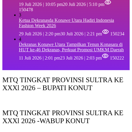
19 Juli 2026 | 10:05 pm
20 Juli 2026 | 5:10 pm
150478
3
Ketua Dekranasda Konawe Utara Hadiri Indonesia
Fashion Week 2026
29 Juli 2026 | 2:20 pm
30 Juli 2026 | 2:21 pm
150234
4
Dekranas Konawe Utara Tampilkan Tenun Konasara di
HUT ke-46 Dekranas, Perkuat Promosi UMKM Daerah
11 Juli 2026 | 2:01 pm
23 Juli 2026 | 2:03 pm
150222
MTQ TINGKAT PROVINSI SULTRA KE
XXXl 2026 – BUPATI KONUT
MTQ TINGKAT PROVINSI SULTRA KE
XXXl 2026 -WABUP KONUT