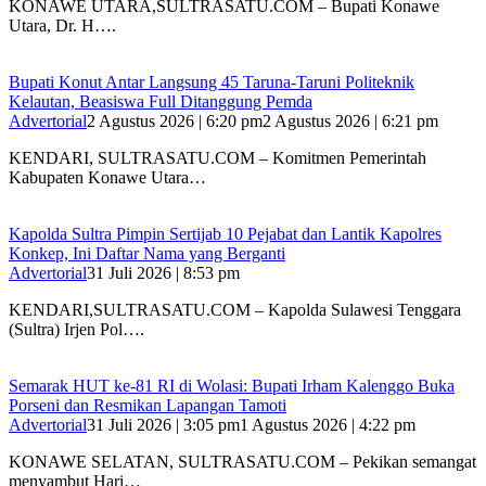
‎KONAWE UTARA,SULTRASATU.COM – Bupati Konawe
Utara, Dr. H….
Bupati Konut Antar Langsung 45 Taruna-Taruni Politeknik
Kelautan, Beasiswa Full Ditanggung Pemda
Advertorial
2 Agustus 2026 | 6:20 pm
2 Agustus 2026 | 6:21 pm
KENDARI, SULTRASATU.COM – Komitmen Pemerintah
Kabupaten Konawe Utara…
‎Kapolda Sultra Pimpin Sertijab 10 Pejabat dan Lantik Kapolres
Konkep, Ini Daftar Nama yang Berganti
Advertorial
31 Juli 2026 | 8:53 pm
‎KENDARI,SULTRASATU.COM – Kapolda Sulawesi Tenggara
(Sultra) Irjen Pol….
Semarak HUT ke-81 RI di Wolasi: Bupati Irham Kalenggo Buka
Porseni dan Resmikan Lapangan Tamoti
Advertorial
31 Juli 2026 | 3:05 pm
1 Agustus 2026 | 4:22 pm
KONAWE SELATAN, SULTRASATU.COM – Pekikan semangat
menyambut Hari…