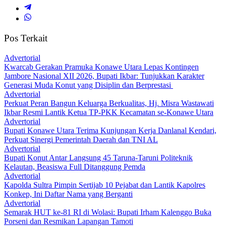
Pos Terkait
Advertorial
‎Kwarcab Gerakan Pramuka Konawe Utara Lepas Kontingen
Jambore Nasional XII 2026, Bupati Ikbar: Tunjukkan Karakter
Generasi Muda Konut yang Disiplin dan Berprestasi ‎
Advertorial
‎Perkuat Peran Bangun Keluarga Berkualitas, Hj. Misra Wastawati
Ikbar Resmi Lantik Ketua TP-PKK Kecamatan se-Konawe Utara
Advertorial
Bupati Konawe Utara Terima Kunjungan Kerja Danlanal Kendari,
Perkuat Sinergi Pemerintah Daerah dan TNI AL
Advertorial
Bupati Konut Antar Langsung 45 Taruna-Taruni Politeknik
Kelautan, Beasiswa Full Ditanggung Pemda
Advertorial
‎Kapolda Sultra Pimpin Sertijab 10 Pejabat dan Lantik Kapolres
Konkep, Ini Daftar Nama yang Berganti
Advertorial
Semarak HUT ke-81 RI di Wolasi: Bupati Irham Kalenggo Buka
Porseni dan Resmikan Lapangan Tamoti