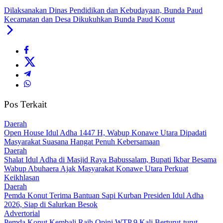
Dilaksanakan Dinas Pendidikan dan Kebudayaan, Bunda Paud
Kecamatan dan Desa Dikukuhkan Bunda Paud Konut
Pos Terkait
Daerah
Open House Idul Adha 1447 H, Wabup Konawe Utara Dipadati
Masyarakat Suasana Hangat Penuh Kebersamaan
Daerah
Shalat Idul Adha di Masjid Raya Babussalam, Bupati Ikbar Besama
Wabup Abuhaera Ajak Masyarakat Konawe Utara Perkuat
Keikhlasan
Daerah
Pemda Konut Terima Bantuan Sapi Kurban Presiden Idul Adha
2026, Siap di Salurkan Besok
Advertorial
Pemda Konut Kembali Raih Opini WTP 9 Kali Berturut-turut