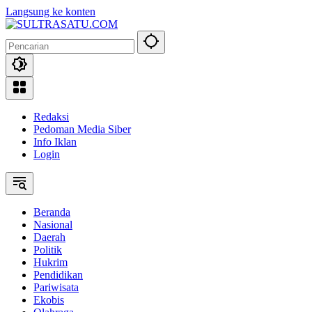
Langsung ke konten
Redaksi
Pedoman Media Siber
Info Iklan
Login
Beranda
Nasional
Daerah
Politik
Hukrim
Pendidikan
Pariwisata
Ekobis