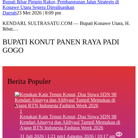
Bupati Ikbar Pimpin Rakor, Pembangunan Jalan Strategis di
Konawe Utara Segera Direalisasikan
Daerah
23 Mei 2026 | 8:09 pm
KENDARI, SULTRASATU.COM — Bupati Konawe Utara, H.
Ikbar,…
BUPATI KONUT PANEN RAYA PADI
GOGO
Berita Populer
1
‎Kenakan Kain Tenun Konut, Dua Siswa SDN 98
Kendari Ainayya dan Alifiyaul Tampil Memukau di
Ajang BTN Indonesia Fashion Week 2026
31 Juli 2026 | 1:21 pm
1 Agustus 2026 | 10:17 am