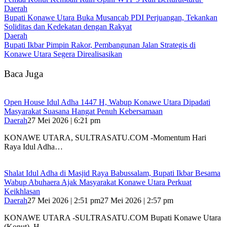
Daerah
Bupati Konawe Utara Buka Musancab PDI Perjuangan, Tekankan
Soliditas dan Kedekatan dengan Rakyat
Daerah
Bupati Ikbar Pimpin Rakor, Pembangunan Jalan Strategis di
Konawe Utara Segera Direalisasikan
Baca Juga
Open House Idul Adha 1447 H, Wabup Konawe Utara Dipadati
Masyarakat Suasana Hangat Penuh Kebersamaan
Daerah
27 Mei 2026 | 6:21 pm
KONAWE UTARA, SULTRASATU.COM -Momentum Hari
Raya Idul Adha…
Shalat Idul Adha di Masjid Raya Babussalam, Bupati Ikbar Besama
Wabup Abuhaera Ajak Masyarakat Konawe Utara Perkuat
Keikhlasan
Daerah
27 Mei 2026 | 2:51 pm
27 Mei 2026 | 2:57 pm
KONAWE UTARA -SULTRASATU.COM Bupati Konawe Utara
(Konut), H….