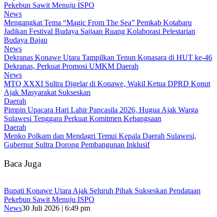
Pekebun Sawit Menuju ISPO
News
Mengangkat Tema “Magic From The Sea” Pemkab Kotabaru
Jadikan Festival Budaya Saijaan Ruang Kolaborasi Pelestarian
Budaya Bajau
News
Dekranas Konawe Utara Tampilkan Tenun Konasara di HUT ke-46
Dekranas, Perkuat Promosi UMKM Daerah
News
MTQ XXXI Sultra Digelar di Konawe, Wakil Ketua DPRD Konut
Ajak Masyarakat Sukseskan
Daerah
Pimpin Upacara Hari Lahir Pancasila 2026, Hugua Ajak Warga
Sulawesi Tenggara Perkuat Komitmen Kebangsaan
Daerah
Menko Polkam dan Mendagri Temui Kepala Daerah Sulawesi,
Gubernur Sultra Dorong Pembangunan Inklusif
Baca Juga
Bupati Konawe Utara Ajak Seluruh Pihak Sukseskan Pendataan
Pekebun Sawit Menuju ISPO
News
30 Juli 2026 | 6:49 pm