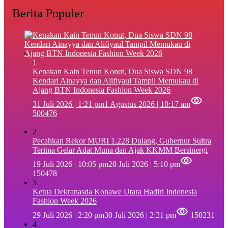
Berita Populer
1
‎Kenakan Kain Tenun Konut, Dua Siswa SDN 98
Kendari Ainayya dan Alifiyaul Tampil Memukau di
Ajang BTN Indonesia Fashion Week 2026
31 Juli 2026 | 1:21 pm
1 Agustus 2026 | 10:17 am
500476
2
Pecahkan Rekor MURI 1.228 Dulang, Gubernur Sultra
Terima Gelar Adat Muna dan Ajak KKMM Bersinergi
19 Juli 2026 | 10:05 pm
20 Juli 2026 | 5:10 pm
150478
3
Ketua Dekranasda Konawe Utara Hadiri Indonesia
Fashion Week 2026
29 Juli 2026 | 2:20 pm
30 Juli 2026 | 2:21 pm
150231
4