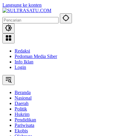
Langsung ke konten
Redaksi
Pedoman Media Siber
Info Iklan
Login
Beranda
Nasional
Daerah
Politik
Hukrim
Pendidikan
Pariwisata
Ekobis